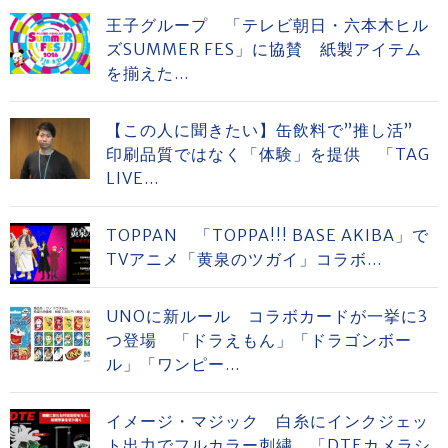
王子グループ 「テレビ朝日・六本木ヒル
ズSUMMER FES」に協賛 紙製アイテム
を揃えた...
【この人に聞きたい】缶飲料で”推し活”
印刷品質ではなく「体験」を提供 「TAG
LIVE...
TOPPAN 「TOPPA!!! BASE AKIBA」で
TVアニメ「黄泉のツガイ」コラボ...
UNOに新ルール コラボカードが一挙に3
つ登場 「ドラえもん」「ドラゴンボー
ル」「ワンピー...
イメージ・マジック 白糸にインクジェッ
ト出力でフルカラー刺繍 「DTEカメラシ