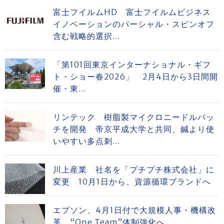
富士フイルムHD 富士フイルムビジネス
イノベーションのパーシャル・スピンオフ
含む戦略的選択...
「第101回東京インターナショナル・ギフ
ト・ショー春2026」 2月4日から3日間開
催・東...
リンテック 樹脂製マイクロニードルパッ
チを開発 帝京平成大学と共同、鍼より使
いやすい多点刺...
川上産業 社名を「プチプチ株式会社」に
変更 10月1日から、資源循環ブランドへ
エプソン、4月1日付で大規模人事・機構改
革 “One Team”体制強化へ