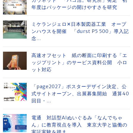
年度はパッケージの開けやすさを研究
ミケランジェロ✕日本製図器工業 オープ
ンハウスを開催 「durst P5 500」導入記
念...
高速オフセット 紙の断面に印刷する「エ
ッジプリント」のサービス資料公開 小ロ
ット対応
「page2027」ポスターデザイン決定、公
式サイトオープン、出展募集開始 通算40
回目・...
電通 対話型AIぬいぐるみ「なんでちゃ
ん」に教育視点を導入 東京大学と協働の
実証実験を踏ま...