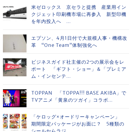
米ゼロックス 京セラと提携 産業用イン
クジェット印刷機市場に再参入 新型印機
を年内投入へ ...
エプソン、4月1日付で大規模人事・機構改
革 “One Team”体制強化へ
ビジネスガイド社主催の2つの展示会をレ
ポート 「ギフト・ショー」＆「プレミア
ム・インセンテ...
TOPPAN 「TOPPA!!! BASE AKIBA」で
TVアニメ「黄泉のツガイ」コラボ...
「ケロッグ×オードリーキャンペーン」
期間限定パッケージがお面に？ 5種類の
シールからラジ...