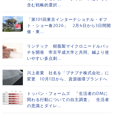
含む戦略的選択...
「第101回東京インターナショナル・ギフ
ト・ショー春2026」 2月4日から3日間開
催・東...
リンテック 樹脂製マイクロニードルパッ
チを開発 帝京平成大学と共同、鍼より使
いやすい多点刺...
川上産業 社名を「プチプチ株式会社」に
変更 10月1日から、資源循環ブランドへ
トッパン・フォームズ 「生活者のDMに
関わる行動についての自主調査」 生活者
の意識とダイレ...