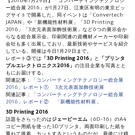
【2016年1月29日】「コンバーティングテクノロジ
ー総合展 2016」が1月27日、江東区有明の東京ビッ
グサイトで開幕した。同イベントは「Convertech
JAPAN」や「新機能性材料展」「3D Printing
2016」「3次元表面加飾技術展」など6つの展示会か
らなる総合展示会。印刷関連の資機材メーカーや印刷
会社も多く出展しており、最新技術やサービスを紹介
している。開催は今日1月29日まで。
レポート③では
「3D Printing 2016」
と
「プリンタ
ブルエレクトロニクス2016」
の注目企業を写真とと
もにお届けする。
関連記事：
「コンバーティングテクノロジー総合展
2016」レポート①
3次元表面加飾技術展
関連記事：
「コンバーティングテクノロジー総合展
2016」レポート② 「新機能性材料展」
3D Printing 2016
話題をさらったのは
ジェービーエム
（6D-16）のA4
コピー用紙を使った3Dプリンタ。両面印刷した紙を
重ねて接着、カットするというものだが、最後には積