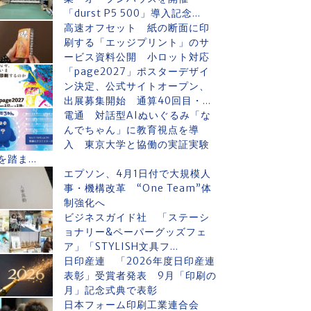
「durst P5 500」導入記念...
高速オフセット 紙の断面に印
刷する「エッジプリント」のサ
ービス資料公開 小ロット対応
「page2027」ポスターデザイ
ン決定、公式サイトオープン、
出展募集開始 通算40回目・...
電通 対話型AIぬいぐるみ「な
んでちゃん」に教育視点を導
入 東京大学と協働の実証実験
を踏ま...
エプソン、4月1日付で大規模人
事・機構改革 “One Team”体
制強化へ
ビジネスガイド社 「ステーシ
ョナリー&ペーパーグッズフェ
ア」「STYLISH文具フ...
日印産連 「2026年度日印産連
表彰」受賞者発表 9月「印刷の
月」記念式典で表彰
日本フォーム印刷工業連合会