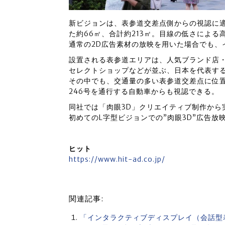
新ビジョンは、表参道交差点側からの視認に適
た約66㎡、合計約213㎡。目線の低さによる
通常の2D広告素材の放映を用いた場合でも、
設置される表参道エリアは、人気ブランド店
セレクトショップなどが並ぶ、日本を代表す
その中でも、交通量の多い表参道交差点に位
246号を通行する自動車からも視認できる。
同社では「肉眼3D」クリエイティブ制作から
初めてのL字型ビジョンでの”肉眼3D”広告
ヒット
https://www.hit-ad.co.jp/
関連記事:
「インタラクティブディスプレイ（会話型