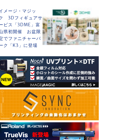
イメージ・マジッ
ク 3Dフィギュアサ
ービス「3DME」富
山県初開催 お盆限
定でファニチャーパ
ーク「K3」に登場