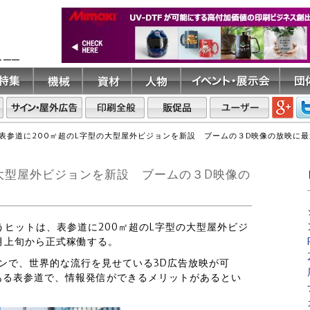
ト――
表参道に200㎡超のL字型の大型屋外ビジョンを新設 ブームの３D映像の放映に最
の大型屋外ビジョンを新設 ブームの３D映像の
扱うヒットは、表参道に200㎡超のL字型の大型屋外ビジ
月上旬から正式稼働する。
ンで、世界的な流行を見せている3D広告放映が可
ある表参道で、情報発信ができるメリットがあるとい