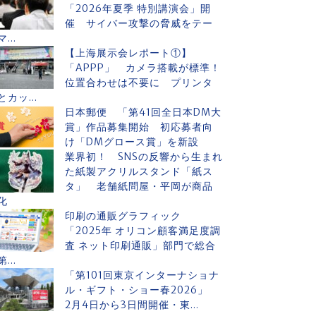
「2026年夏季 特別講演会」開
催 サイバー攻撃の脅威をテー
マ...
【上海展示会レポート①】
「APPP」 カメラ搭載が標準！
位置合わせは不要に プリンタ
とカッ...
日本郵便 「第41回全日本DM大
賞」作品募集開始 初応募者向
け「DMグロース賞」を新設
業界初！ SNSの反響から生まれ
た紙製アクリルスタンド「紙ス
タ」 老舗紙問屋・平岡が商品
化
印刷の通販グラフィック
「2025年 オリコン顧客満足度調
査 ネット印刷通販」部門で総合
第...
「第101回東京インターナショナ
ル・ギフト・ショー春2026」
2月4日から3日間開催・東...