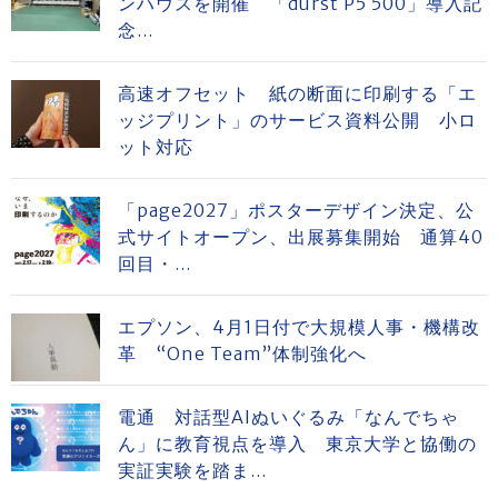
ンハウスを開催 「durst P5 500」導入記
念...
高速オフセット 紙の断面に印刷する「エ
ッジプリント」のサービス資料公開 小ロ
ット対応
「page2027」ポスターデザイン決定、公
式サイトオープン、出展募集開始 通算40
回目・...
エプソン、4月1日付で大規模人事・機構改
革 “One Team”体制強化へ
電通 対話型AIぬいぐるみ「なんでちゃ
ん」に教育視点を導入 東京大学と協働の
実証実験を踏ま...