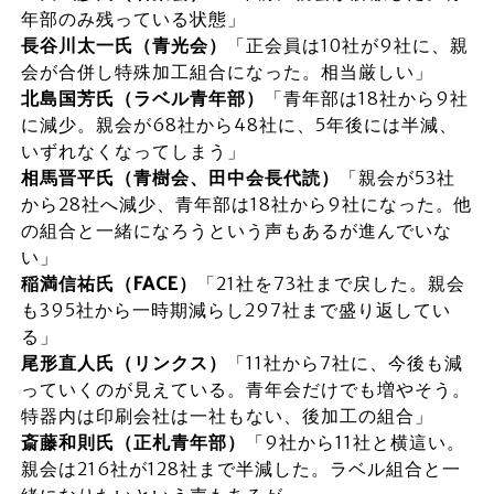
年部のみ残っている状態」
長谷川太一氏（青光会）
「正会員は10社が9社に、親
会が合併し特殊加工組合になった。相当厳しい」
北島国芳氏（ラベル青年部）
「青年部は18社から9社
に減少。親会が68社から48社に、5年後には半減、
いずれなくなってしまう」
相馬晋平氏（青樹会、田中会長代読）
「親会が53社
から28社へ減少、青年部は18社から9社になった。他
の組合と一緒になろうという声もあるが進んでいな
い」
稲満信祐氏（FACE）
「21社を73社まで戻した。親会
も395社から一時期減らし297社まで盛り返してい
る」
尾形直人氏（リンクス）
「11社から7社に、今後も減
っていくのが見えている。青年会だけでも増やそう。
特器内は印刷会社は一社もない、後加工の組合」
斎藤和則氏（正札青年部）
「9社から11社と横這い。
親会は216社が128社まで半減した。ラベル組合と一