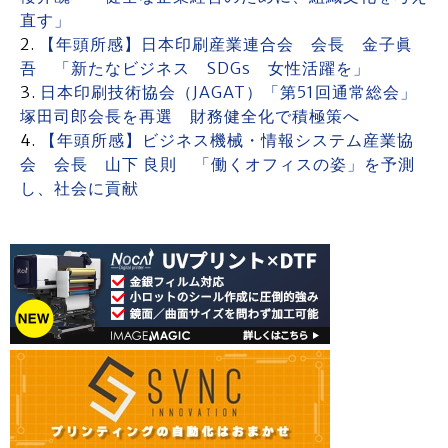
直す」
【年頭所感】日本印刷産業連合会 会長 金子眞
吾 「新たなビジネス SDGs 女性活躍を」
日本印刷技術協会（JAGAT）「第51回通常総会」
塚田司郎会長を再選 財務健全化で積極策へ
【年頭所感】ビジネス機械・情報システム産業協
会 会長 山下 良則 「働くオフィスの姿」を予測
し、社会に貢献