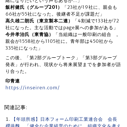
緒になりたいという声もあるが…」
飯村健氏（グループ201）
「23社が19社に、親会も
66社が55社になった。後継者不足が課題だ」
高久雄二朗氏（東京製本二連）
「4割減で133社が72
社になった。主な活動ではpage展への参加がある」
今井孝治氏（東青協）
「当組織は一般印刷の組合 。
親会が1558社から1105社に。青年部は450社から
335社になった」
この後、「第2部グループトーク」「第3部グループ
発表」が行われ、現状から将来展望までを参加者が語
り合った。
印青連
https://inseiren.com/
関連記事:
【年頭所感】日本フォーム印刷工業連合会 会長
櫻井醜 「健全な企業経営のために、組織文化を考え