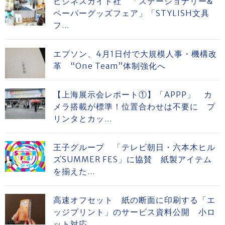
ビジネスガイド社 「ステーショナリー&
ペーパーグッズフェア」「STYLISH文具
フ...
エプソン、4月1日付で大規模人事・機構改
革 “One Team”体制強化へ
【上海展示会レポート①】「APPP」 カ
メラ搭載が標準！位置合わせは不要に プ
リンタとカッ...
王子グループ 「テレビ朝日・六本木ヒル
ズSUMMER FES」に協賛 紙製アイテム
を揃えた...
高速オフセット 紙の断面に印刷する「エ
ッジプリント」のサービス資料公開 小ロ
ット対応