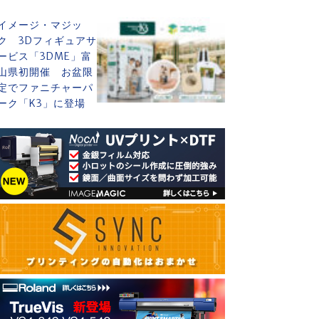
イメージ・マジッ
ク 3Dフィギュアサ
ービス「3DME」富
山県初開催 お盆限
定でファニチャーパ
ーク「K3」に登場