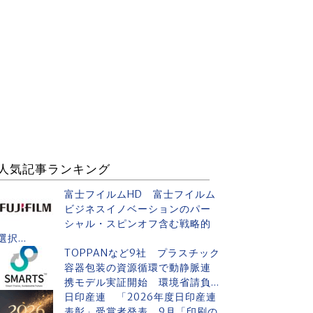
人気記事ランキング
富士フイルムHD 富士フイルム
ビジネスイノベーションのパー
シャル・スピンオフ含む戦略的
選択...
TOPPANなど9社 プラスチック
容器包装の資源循環で動静脈連
携モデル実証開始 環境省請負...
日印産連 「2026年度日印産連
表彰」受賞者発表 9月「印刷の