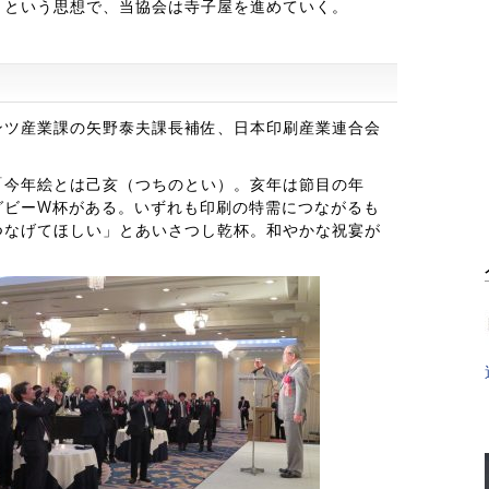
」という思想で、当協会は寺子屋を進めていく。
ンツ産業課の矢野泰夫課長補佐、日本印刷産業連合会
「今年絵とは己亥（つちのとい）。亥年は節目の年
グビーW杯がある。いずれも印刷の特需につながるも
つなげてほしい」とあいさつし乾杯。和やかな祝宴が