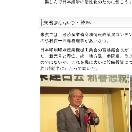
「楽しんで日本経済の活性化のために働こう
来賓あいさつ・乾杯
来賓では、経済産業省商務情報政策局コンテ
の杉村亥一郎専務理事があいさつ。
日本印刷印刷産業機械工業会の宮越巖会長が
だ。新元号と即位、統一地方選、参院選、ラ
のではないか。これを機に大いに設備投資に
約1時間半にわたって続いた。