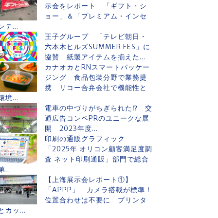
示会をレポート 「ギフト・シ
ョー」＆「プレミアム・インセ
ンテ...
王子グループ 「テレビ朝日・
六本木ヒルズSUMMER FES」に
協賛 紙製アイテムを揃えた...
カナオカとRNスマートパッケー
ジング 食品包装分野で業務提
携 リコー合弁会社で機能性と
環境...
電車の中づりがちぎられた⁉ 交
通広告コンペPRのユニークな展
開 2023年度...
印刷の通販グラフィック
「2025年 オリコン顧客満足度調
査 ネット印刷通販」部門で総合
第...
【上海展示会レポート①】
「APPP」 カメラ搭載が標準！
位置合わせは不要に プリンタ
とカッ...