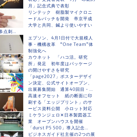
月」記念式典で表彰
リンテック 樹脂製マイクロニ
ードルパッチを開発 帝京平成
大学と共同、鍼より使いやすい
多点刺...
エプソン、4月1日付で大規模人
事・機構改革 “One Team”体
制強化へ
カウネット 「ハコ活。研究
所」発足 初年度はパッケージ
の開けやすさを研究
「page2027」ポスターデザイ
ン決定、公式サイトオープン、
出展募集開始 通算40回目・...
高速オフセット 紙の断面に印
刷する「エッジプリント」のサ
ービス資料公開 小ロット対応
ミケランジェロ✕日本製図器工
業 オープンハウスを開催
「durst P5 500」導入記念...
ビジネスガイド社主催の2つの展