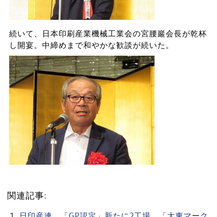
続いて、日本印刷産業機械工業会の宮腰巖会長が乾杯
し開宴。中締めまで和やかな歓談が続いた。
関連記事:
日印産連 「GP認定」新たに2工場 「大東マーク