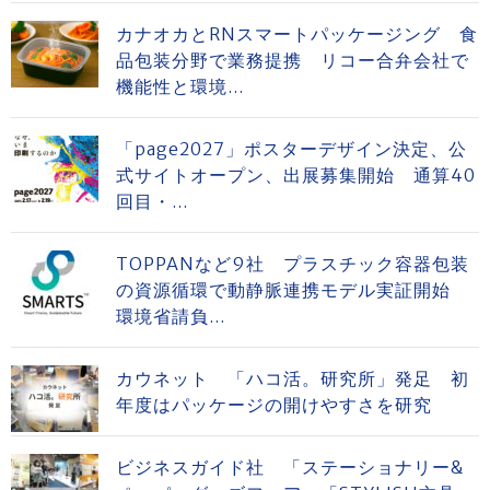
カナオカとRNスマートパッケージング 食
品包装分野で業務提携 リコー合弁会社で
機能性と環境...
「page2027」ポスターデザイン決定、公
式サイトオープン、出展募集開始 通算40
回目・...
TOPPANなど9社 プラスチック容器包装
の資源循環で動静脈連携モデル実証開始
環境省請負...
カウネット 「ハコ活。研究所」発足 初
年度はパッケージの開けやすさを研究
ビジネスガイド社 「ステーショナリー&