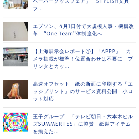
ペーパーグッズフェア」「STYLISH文具
フ...
エプソン、4月1日付で大規模人事・機構改
革 “One Team”体制強化へ
【上海展示会レポート①】「APPP」 カ
メラ搭載が標準！位置合わせは不要に プ
リンタとカッ...
高速オフセット 紙の断面に印刷する「エ
ッジプリント」のサービス資料公開 小ロ
ット対応
王子グループ 「テレビ朝日・六本木ヒル
ズSUMMER FES」に協賛 紙製アイテム
を揃えた...