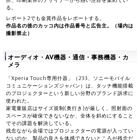
所、印刷業界のデザイナーから熱い注目を集めてい
る。
レポート2でも金賞作品をレポートする。
作品名の後のカッコ内は作品番号と広告主。（場内は
撮影禁止）
オーディオ・AV
機器・通信・事務機器・カ
メラ
「Xperia Touch専用什器」（233、ソニーモバイル
コミュニケーションズジャパン）は、タッチ機能搭載
のプロジェクターという新しい分野のブランド訴求に
使われた。
家電量販店はサイズ規制(奥行き)が厳しく、照射面の
スペースが確保できないなか、全体を斜めにすること
でその課題を解決している。
残念ながら会場ではプロジェクターの電源が入ってい
ないのか、製品の良さを体感できないところが残念だ