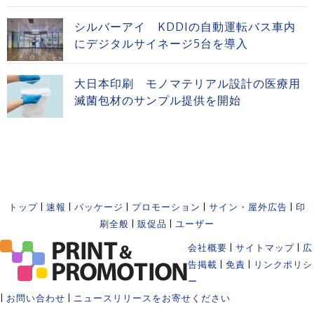
シルバーアイ KDDIの自動運転バス車内
にデジタルサイネージ5台を導入
大日本印刷 モノマテリアル設計の医療用
滅菌包材のサンプル提供を開始
トップ
|
速報
|
パッケージ
|
プロモーション
|
サイン・屋外広告
|
印
刷全般
|
販促品
|
ユーザー
会社概要
|
サイトマップ
|
広
告掲載
|
免責
|
リンクポリシ
ー
|
お問い合わせ
|
ニュースリリースをお寄せください