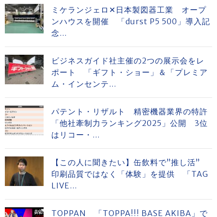
ミケランジェロ✕日本製図器工業 オープ
ンハウスを開催 「durst P5 500」導入記
念...
ビジネスガイド社主催の2つの展示会をレ
ポート 「ギフト・ショー」＆「プレミア
ム・インセンテ...
パテント・リザルト 精密機器業界の特許
「他社牽制力ランキング2025」公開 3位
はリコー・...
【この人に聞きたい】缶飲料で”推し活”
印刷品質ではなく「体験」を提供 「TAG
LIVE...
TOPPAN 「TOPPA!!! BASE AKIBA」で