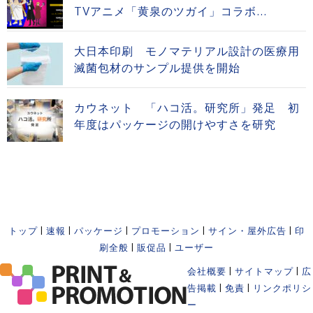
TVアニメ「黄泉のツガイ」コラボ...
大日本印刷 モノマテリアル設計の医療用
滅菌包材のサンプル提供を開始
カウネット 「ハコ活。研究所」発足 初
年度はパッケージの開けやすさを研究
トップ
|
速報
|
パッケージ
|
プロモーション
|
サイン・屋外広告
|
印
刷全般
|
販促品
|
ユーザー
会社概要
|
サイトマップ
|
広
告掲載
|
免責
|
リンクポリシ
ー