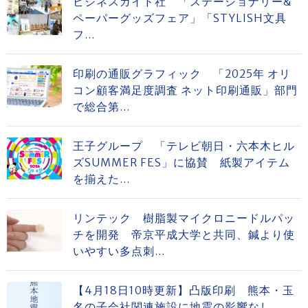
ビジネスガイド社 「ステーショナリー&
ペーパーグッズフェア」「STYLISH文具
フ...
印刷の通販グラフィック 「2025年 オリ
コン顧客満足度調査 ネット印刷通販」部門
で総合第...
王子グループ 「テレビ朝日・六本木ヒル
ズSUMMER FES」に協賛 紙製アイテム
を揃えた...
リンテック 樹脂製マイクロニードルパッ
チを開発 帝京平成大学と共同、鍼より使
いやすい多点刺...
【4月18日10時更新】凸版印刷 熊本・玉
名の子会社関連施設に地震の影響なし