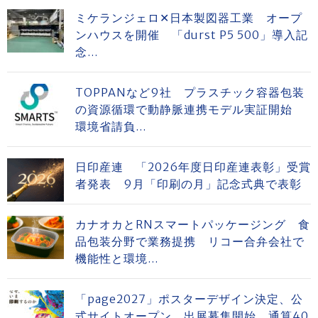
ミケランジェロ✕日本製図器工業 オープ
ンハウスを開催 「durst P5 500」導入記
念...
TOPPANなど9社 プラスチック容器包装
の資源循環で動静脈連携モデル実証開始
環境省請負...
日印産連 「2026年度日印産連表彰」受賞
者発表 9月「印刷の月」記念式典で表彰
カナオカとRNスマートパッケージング 食
品包装分野で業務提携 リコー合弁会社で
機能性と環境...
「page2027」ポスターデザイン決定、公
式サイトオープン、出展募集開始 通算40