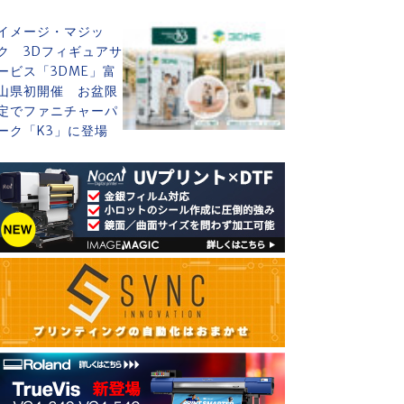
イメージ・マジッ
ク 3Dフィギュアサ
ービス「3DME」富
山県初開催 お盆限
定でファニチャーパ
ーク「K3」に登場