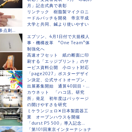
月」記念式典で表彰
リンテック 樹脂製マイクロニ
ードルパッチを開発 帝京平成
大学と共同、鍼より使いやすい
多点刺...
エプソン、4月1日付で大規模人
事・機構改革 “One Team”体
制強化へ
高速オフセット 紙の断面に印
刷する「エッジプリント」のサ
ービス資料公開 小ロット対応
「page2027」ポスターデザイ
ン決定、公式サイトオープン、
出展募集開始 通算40回目・...
カウネット 「ハコ活。研究
所」発足 初年度はパッケージ
の開けやすさを研究
ミケランジェロ✕日本製図器工
業 オープンハウスを開催
「durst P5 500」導入記念...
「第101回東京インターナショナ