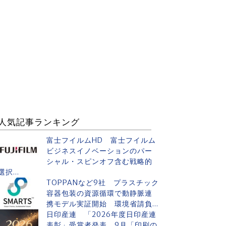
人気記事ランキング
富士フイルムHD 富士フイルム
ビジネスイノベーションのパー
シャル・スピンオフ含む戦略的
選択...
TOPPANなど9社 プラスチック
容器包装の資源循環で動静脈連
携モデル実証開始 環境省請負...
日印産連 「2026年度日印産連
表彰」受賞者発表 9月「印刷の