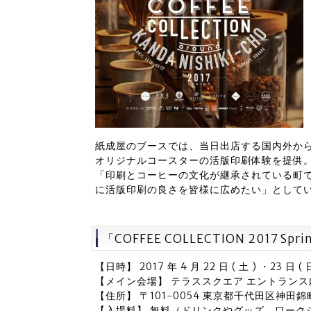
紙成屋のブースでは、当日出店する国内外か
オリジナルコースターの活版印刷体験を提供
「印刷とコーヒーの文化が継承されている町で開かれ
に活版印刷の良さを皆様に広めたい」として
「COFFEE COLLECTION 2017 Spri
【日時】 2017 年 4 月 22 日 ( 土 ) ・23 
【メイン会場】 テラススクエア エントランス
【住所】 〒101-0054 東京都千代田区神田錦町
【入場料】 無料（ドリンクやグッズ、ワーク