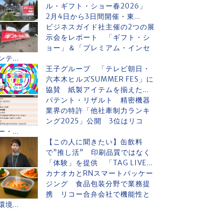
ル・ギフト・ショー春2026」
2月4日から3日間開催・東...
ビジネスガイド社主催の2つの展
示会をレポート 「ギフト・シ
ョー」＆「プレミアム・インセ
ンテ...
王子グループ 「テレビ朝日・
六本木ヒルズSUMMER FES」に
協賛 紙製アイテムを揃えた...
パテント・リザルト 精密機器
業界の特許「他社牽制力ランキ
ング2025」公開 3位はリコ
ー・...
【この人に聞きたい】缶飲料
で”推し活” 印刷品質ではなく
「体験」を提供 「TAG LIVE...
カナオカとRNスマートパッケー
ジング 食品包装分野で業務提
携 リコー合弁会社で機能性と
環境...