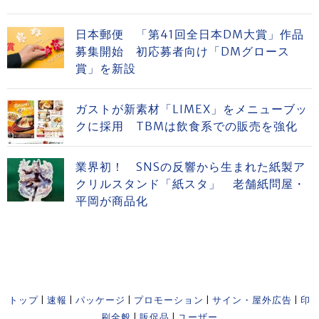
日本郵便 「第41回全日本DM大賞」作品
募集開始 初応募者向け「DMグロース
賞」を新設
ガストが新素材「LIMEX」をメニューブッ
クに採用 TBMは飲食系での販売を強化
業界初！ SNSの反響から生まれた紙製ア
クリルスタンド「紙スタ」 老舗紙問屋・
平岡が商品化
トップ
|
速報
|
パッケージ
|
プロモーション
|
サイン・屋外広告
|
印
刷全般
|
販促品
|
ユーザー