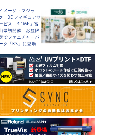
イメージ・マジッ
ク 3Dフィギュアサ
ービス「3DME」富
山県初開催 お盆限
定でファニチャーパ
ーク「K3」に登場