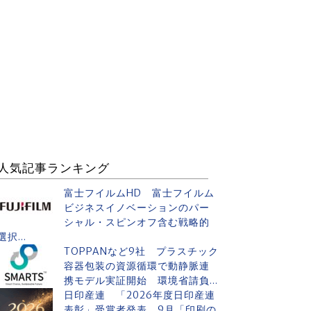
人気記事ランキング
富士フイルムHD 富士フイルム
ビジネスイノベーションのパー
シャル・スピンオフ含む戦略的
選択...
TOPPANなど9社 プラスチック
容器包装の資源循環で動静脈連
携モデル実証開始 環境省請負...
日印産連 「2026年度日印産連
表彰」受賞者発表 9月「印刷の