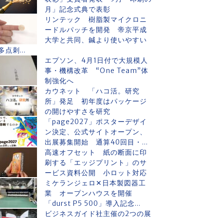
月」記念式典で表彰
リンテック 樹脂製マイクロニ
ードルパッチを開発 帝京平成
大学と共同、鍼より使いやすい
多点刺...
エプソン、4月1日付で大規模人
事・機構改革 “One Team”体
制強化へ
カウネット 「ハコ活。研究
所」発足 初年度はパッケージ
の開けやすさを研究
「page2027」ポスターデザイ
ン決定、公式サイトオープン、
出展募集開始 通算40回目・...
高速オフセット 紙の断面に印
刷する「エッジプリント」のサ
ービス資料公開 小ロット対応
ミケランジェロ✕日本製図器工
業 オープンハウスを開催
「durst P5 500」導入記念...
ビジネスガイド社主催の2つの展