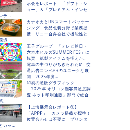
示会をレポート 「ギフト・シ
ョー」＆「プレミアム・インセ
ンテ...
カナオカとRNスマートパッケー
ジング 食品包装分野で業務提
携 リコー合弁会社で機能性と
環境...
王子グループ 「テレビ朝日・
六本木ヒルズSUMMER FES」に
協賛 紙製アイテムを揃えた...
電車の中づりがちぎられた⁉ 交
通広告コンペPRのユニークな展
開 2023年度...
印刷の通販グラフィック
「2025年 オリコン顧客満足度調
査 ネット印刷通販」部門で総合
第...
【上海展示会レポート①】
「APPP」 カメラ搭載が標準！
位置合わせは不要に プリンタ
とカッ...