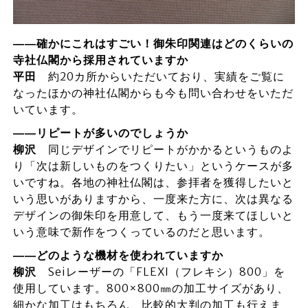
――確かにこれはすごい！御朱印関連はどのくらいの
寺社仏閣から採用されていますか
平田
約20カ所からいただいており、実績をご覧に
なったほかの神社仏閣からも今も問い合わせをいただ
いています。
――リピートが多いのでしょうか
柳沢
同じデザインでリピートがかかるというものよ
り「次は新しいものをつくりたい」というケースが多
いですね。各地の神社仏閣は、参拝者を獲得したいと
いう思いがありますから、一度来た方に、次は異なる
デザインの御朱印を用意して、もう一度来てほしいと
いう意味で新作をつくっているのだと思います。
――どのような機材を使われていますか
柳沢
Seiレーザーの「FLEXI（フレキシ）800」を
使用しています。800×800㎜の加工サイズがあり、
細かな加工はもちろん、比較的大判の加工も行えま