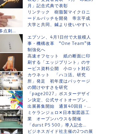
月」記念式典で表彰
リンテック 樹脂製マイクロニ
ードルパッチを開発 帝京平成
大学と共同、鍼より使いやすい
多点刺...
エプソン、4月1日付で大規模人
事・機構改革 “One Team”体
制強化へ
高速オフセット 紙の断面に印
刷する「エッジプリント」のサ
ービス資料公開 小ロット対応
カウネット 「ハコ活。研究
所」発足 初年度はパッケージ
の開けやすさを研究
「page2027」ポスターデザイ
ン決定、公式サイトオープン、
出展募集開始 通算40回目・...
ミケランジェロ✕日本製図器工
業 オープンハウスを開催
「durst P5 500」導入記念...
ビジネスガイド社主催の2つの展