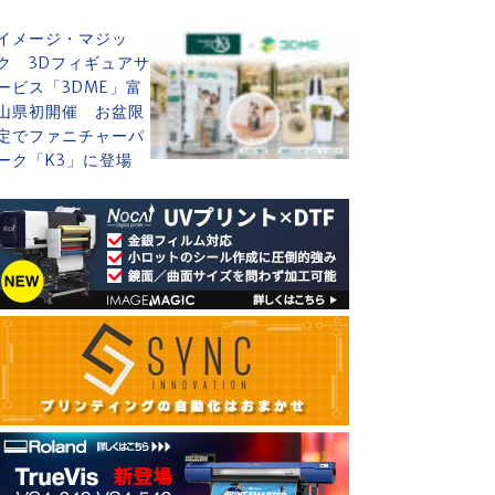
イメージ・マジッ
ク 3Dフィギュアサ
ービス「3DME」富
山県初開催 お盆限
定でファニチャーパ
ーク「K3」に登場