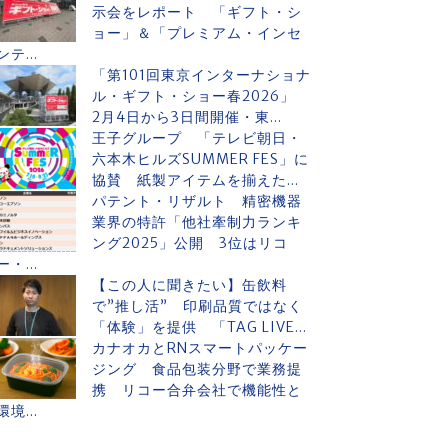
示会をレポート 「ギフト・シ
ョー」＆「プレミアム・インセ
ンテ...
「第101回東京インターナショナ
ル・ギフト・ショー春2026」
2月4日から3日間開催・東...
王子グループ 「テレビ朝日・
六本木ヒルズSUMMER FES」に
協賛 紙製アイテムを揃えた...
パテント・リザルト 精密機器
業界の特許「他社牽制力ランキ
ング2025」公開 3位はリコ
ー・...
【この人に聞きたい】缶飲料
で”推し活” 印刷品質ではなく
「体験」を提供 「TAG LIVE...
カナオカとRNスマートパッケー
ジング 食品包装分野で業務提
携 リコー合弁会社で機能性と
環境...