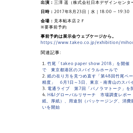
出演：
三澤 遥（株式会社日本デザインセンタ
日時：
2017年8月23日｜水｜18:00 – 19:30
会場：
見本帖本店２Ｆ
※要事前予約
事前予約は展示会ウェブケージから。
https://www.takeo.co.jp/exhibition/mih
関連記事:
竹尾「takeo paper show 2018」を開
で 東京都港区のスパイラルホールで
紙の在り方を見つめ直す「第48回竹尾ペーパー
精度」 6月1日～3日、東京・南青山のスパ
電通ライブ 第7回「パノラマトーク」を
H&Iグローバルリサーチ 市場調査レポ
紙、厚紙）、用途別（パッケージング、消費
いを開始