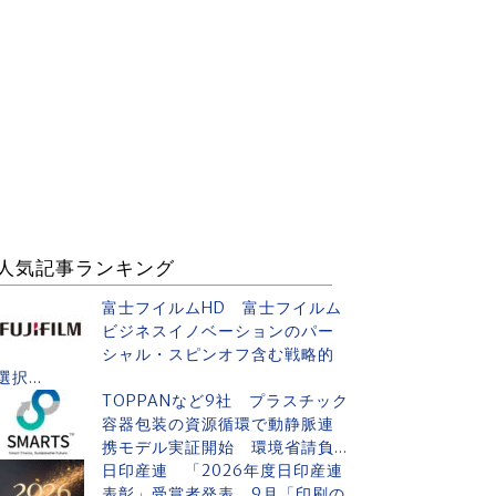
人気記事ランキング
富士フイルムHD 富士フイルム
ビジネスイノベーションのパー
シャル・スピンオフ含む戦略的
選択...
TOPPANなど9社 プラスチック
容器包装の資源循環で動静脈連
携モデル実証開始 環境省請負...
日印産連 「2026年度日印産連
表彰」受賞者発表 9月「印刷の