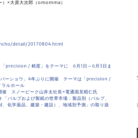
ー）×大原大次郎（omomma）
oncho/detail/20170804.html
催 「precision / 精度」をテーマに 6月1日～6月3日ま
ショウ」4年ぶりに開催 テーマは「precision /
イラルホール
開催 スノーピーク山井太社長×電通国見昭仁氏
ート「パルプおよび製紙の世界市場：製品別（パルプ、
財、化学薬品、建築・建設）、地域別予測」の取り扱