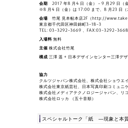
会期
2017 年8 月4 日（金）－9 月29 日（金）
※8 月4 日（金）は 17:00 まで、8 月23 日（
会場
竹尾 見本帖本店2F（http://www.takeo.c
東京都千代田区神田錦町3-18-3
TEL: 03-3292-3669 、FAX:03-3292-366
入場料
無料
主催
株式会社竹尾
構成
三澤 遥 + 日本デザインセンター三澤デ
協力
クルツジャパン株式会社、株式会社ショウエ
株式会社東京紙芸社、日本写真印刷コミュニ
株式会社メディアテクノロジージャパン、リ
株式会社ロッカ （五十音順）
スペシャルトーク「紙 ―現象と本