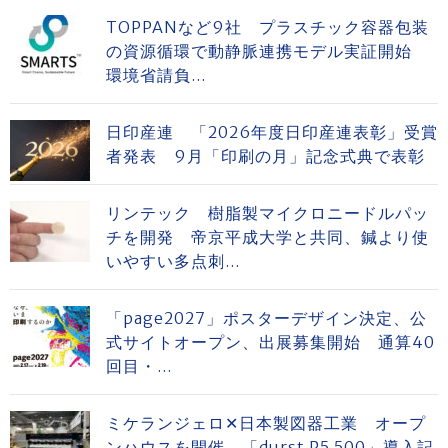
TOPPANなど9社 プラスチック容器包装
の資源循環で動静脈連携モデル実証開始
環境省請負...
日印産連 「2026年度日印産連表彰」受賞
者発表 9月「印刷の月」記念式典で表彰
リンテック 樹脂製マイクロニードルパッ
チを開発 帝京平成大学と共同、鍼より使
いやすい多点刺...
「page2027」ポスターデザイン決定、公
式サイトオープン、出展募集開始 通算40
回目・...
ミケランジェロ✕日本製図器工業 オープ
ンハウスを開催 「durst P5 500」導入記