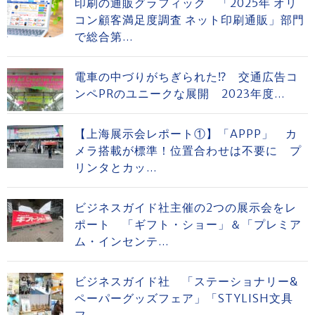
印刷の通販グラフィック 「2025年 オリ
コン顧客満足度調査 ネット印刷通販」部門
で総合第...
電車の中づりがちぎられた⁉ 交通広告コ
ンペPRのユニークな展開 2023年度...
【上海展示会レポート①】「APPP」 カ
メラ搭載が標準！位置合わせは不要に プ
リンタとカッ...
ビジネスガイド社主催の2つの展示会をレ
ポート 「ギフト・ショー」＆「プレミア
ム・インセンテ...
ビジネスガイド社 「ステーショナリー&
ペーパーグッズフェア」「STYLISH文具