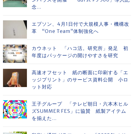
念...
エプソン、4月1日付で大規模人事・機構改
革 “One Team”体制強化へ
カウネット 「ハコ活。研究所」発足 初
年度はパッケージの開けやすさを研究
高速オフセット 紙の断面に印刷する「エ
ッジプリント」のサービス資料公開 小ロ
ット対応
王子グループ 「テレビ朝日・六本木ヒル
ズSUMMER FES」に協賛 紙製アイテム
を揃えた...