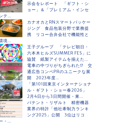
示会をレポート 「ギフト・シ
ョー」＆「プレミアム・インセ
ンテ...
カナオカとRNスマートパッケー
ジング 食品包装分野で業務提
携 リコー合弁会社で機能性と
環境...
王子グループ 「テレビ朝日・
六本木ヒルズSUMMER FES」に
協賛 紙製アイテムを揃えた...
電車の中づりがちぎられた⁉ 交
通広告コンペPRのユニークな展
開 2023年度...
「第101回東京インターナショナ
ル・ギフト・ショー春2026」
2月4日から3日間開催・東...
パテント・リザルト 精密機器
業界の特許「他社牽制力ランキ
ング2025」公開 3位はリコ
ー・...