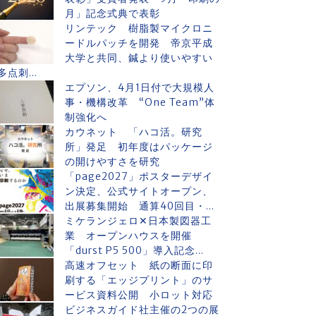
月」記念式典で表彰
リンテック 樹脂製マイクロニ
ードルパッチを開発 帝京平成
大学と共同、鍼より使いやすい
多点刺...
エプソン、4月1日付で大規模人
事・機構改革 “One Team”体
制強化へ
カウネット 「ハコ活。研究
所」発足 初年度はパッケージ
の開けやすさを研究
「page2027」ポスターデザイ
ン決定、公式サイトオープン、
出展募集開始 通算40回目・...
ミケランジェロ✕日本製図器工
業 オープンハウスを開催
「durst P5 500」導入記念...
高速オフセット 紙の断面に印
刷する「エッジプリント」のサ
ービス資料公開 小ロット対応
ビジネスガイド社主催の2つの展