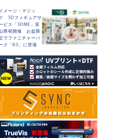
イメージ・マジッ
ク 3Dフィギュアサ
ービス「3DME」富
山県初開催 お盆限
定でファニチャーパ
ーク「K3」に登場