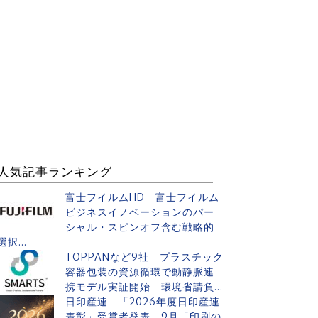
人気記事ランキング
富士フイルムHD 富士フイルム
ビジネスイノベーションのパー
シャル・スピンオフ含む戦略的
選択...
TOPPANなど9社 プラスチック
容器包装の資源循環で動静脈連
携モデル実証開始 環境省請負...
日印産連 「2026年度日印産連
表彰」受賞者発表 9月「印刷の