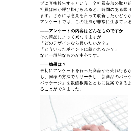
プに直接報告するという、全社員参加の取り
社員は何か呼び掛けられると、時間のある限
ます。さらには意見を言って改善したかどう
アンケートでは、この社風が非常に生きてい
――アンケートの内容はどんなものですか
その商品によって異なりますが
「どのデザインなら買いたいか？」
「どういったポイントに惹かれるか？」
など一般的なものが中心です。
――効果は？
最初にアンケートを行った商品から売れ行き
も、同様の方法でリサーチし、新商品のパッ
パッケージ」を数値根拠とともに提案できる
ることができました。