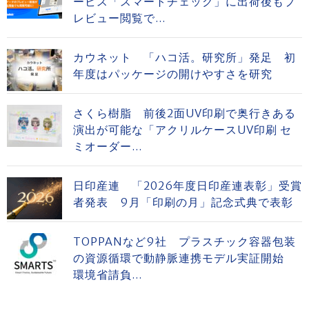
ービス「スマートチェック」に出荷後もプ
レビュー閲覧で...
カウネット 「ハコ活。研究所」発足 初
年度はパッケージの開けやすさを研究
さくら樹脂 前後2面UV印刷で奥行きある
演出が可能な「アクリルケースUV印刷 セ
ミオーダー...
日印産連 「2026年度日印産連表彰」受賞
者発表 9月「印刷の月」記念式典で表彰
TOPPANなど9社 プラスチック容器包装
の資源循環で動静脈連携モデル実証開始
環境省請負...