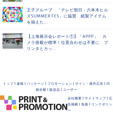
王子グループ 「テレビ朝日・六本木ヒル
ズSUMMER FES」に協賛 紙製アイテム
を揃えた...
【上海展示会レポート①】「APPP」 カ
メラ搭載が標準！位置合わせは不要に プ
リンタとカッ...
トップ
|
速報
|
パッケージ
|
プロモーション
|
サイン・屋外広告
|
印
刷全般
|
販促品
|
ユーザー
会社概要
|
サイトマップ
|
広
告掲載
|
免責
|
リンクポリシ
ー