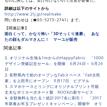
ものに関しては、受け付けないので注意が必要だ。
詳細は以下のサイトから
http://www.21j.jp/realmake
問い合わせは（☎03-5273-2741）まで。
【関連記事】
面白くって、かなり怖い「3Dそっくり達磨」 あな
たの顔もダルマさんに！ マーユが販売
関連記事:
オリジナル生地を1mからのHappyFabric 「1000
デザイン突破記念セール」を開催 6月24日～ 6月26
日
長野県内で初のオープンなFabスペース「Fab古民
家」を上田市にオープン 9月17日 ピグマル
スマホケースとリングにオリジナルプリント可能
丈夫なポリカーボネート製 ROOXの新サービス
全額無料も当たる！総計2017名に割引！ 「2017
年新春お年玉プレゼントキャンペーン」開催中 オリ