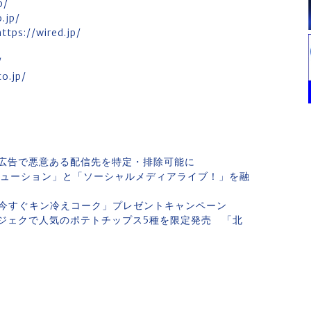
p/
.jp/
https://wired.jp/
/
o.jp/
広告で悪意ある配信先を特定・排除可能に
リューション」と「ソーシャルメディアライブ！」を融
#今すぐキン冷えコーク」プレゼントキャンペーン
プロジェクで人気のポテトチップス5種を限定発売 「北