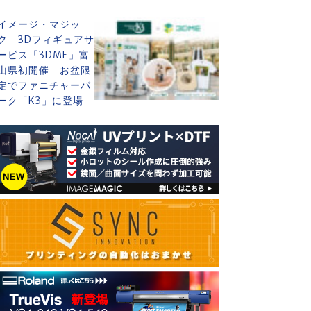
イメージ・マジッ
ク 3Dフィギュアサ
ービス「3DME」富
山県初開催 お盆限
定でファニチャーパ
ーク「K3」に登場