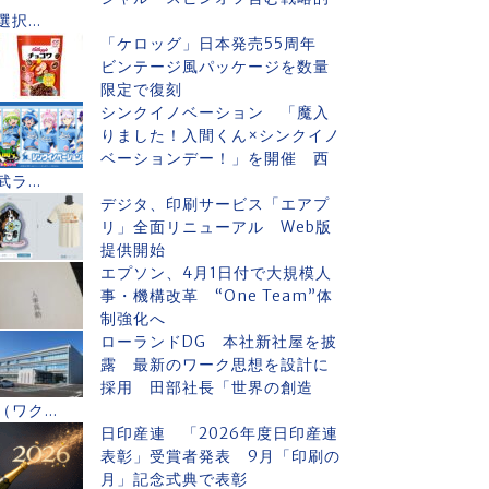
選択...
「ケロッグ」日本発売55周年
ビンテージ風パッケージを数量
限定で復刻
シンクイノベーション 「魔入
りました！入間くん×シンクイノ
ベーションデー！」を開催 西
武ラ...
デジタ、印刷サービス「エアプ
リ」全面リニューアル Web版
提供開始
エプソン、4月1日付で大規模人
事・機構改革 “One Team”体
制強化へ
ローランドDG 本社新社屋を披
露 最新のワーク思想を設計に
採用 田部社長「世界の創造
（ワク...
日印産連 「2026年度日印産連
表彰」受賞者発表 9月「印刷の
月」記念式典で表彰