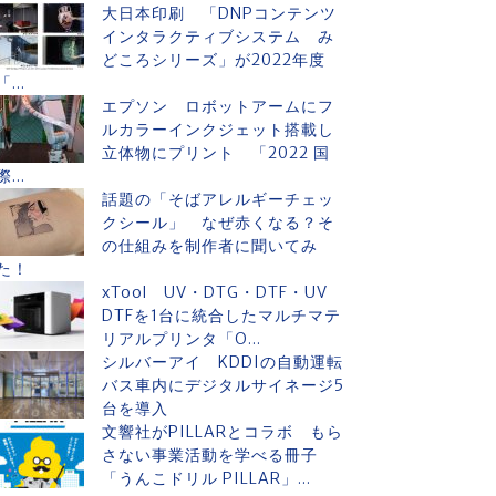
大日本印刷 「DNPコンテンツ
インタラクティブシステム み
どころシリーズ」が2022年度
「...
エプソン ロボットアームにフ
ルカラーインクジェット搭載し
立体物にプリント 「2022 国
際...
話題の「そばアレルギーチェッ
クシール」 なぜ赤くなる？そ
の仕組みを制作者に聞いてみ
た！
xTool UV・DTG・DTF・UV
DTFを1台に統合したマルチマテ
リアルプリンタ「O...
シルバーアイ KDDIの自動運転
バス車内にデジタルサイネージ5
台を導入
文響社がPILLARとコラボ もら
さない事業活動を学べる冊子
「うんこドリル PILLAR」...