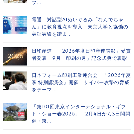
フ...
電通 対話型AIぬいぐるみ「なんでちゃ
ん」に教育視点を導入 東京大学と協働の
実証実験を踏ま...
日印産連 「2026年度日印産連表彰」受賞
者発表 9月「印刷の月」記念式典で表彰
日本フォーム印刷工業連合会 「2026年夏
季 特別講演会」開催 サイバー攻撃の脅威
をテーマ...
「第101回東京インターナショナル・ギフ
ト・ショー春2026」 2月4日から3日間開
催・東...