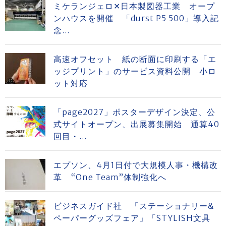
ミケランジェロ✕日本製図器工業 オープ
ンハウスを開催 「durst P5 500」導入記
念...
高速オフセット 紙の断面に印刷する「エ
ッジプリント」のサービス資料公開 小ロ
ット対応
「page2027」ポスターデザイン決定、公
式サイトオープン、出展募集開始 通算40
回目・...
エプソン、4月1日付で大規模人事・機構改
革 “One Team”体制強化へ
ビジネスガイド社 「ステーショナリー&
ペーパーグッズフェア」「STYLISH文具