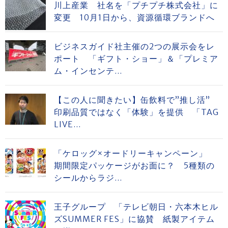
川上産業 社名を「プチプチ株式会社」に
変更 10月1日から、資源循環ブランドへ
ビジネスガイド社主催の2つの展示会をレ
ポート 「ギフト・ショー」＆「プレミア
ム・インセンテ...
【この人に聞きたい】缶飲料で”推し活”
印刷品質ではなく「体験」を提供 「TAG
LIVE...
「ケロッグ×オードリーキャンペーン」
期間限定パッケージがお面に？ 5種類の
シールからラジ...
王子グループ 「テレビ朝日・六本木ヒル
ズSUMMER FES」に協賛 紙製アイテム