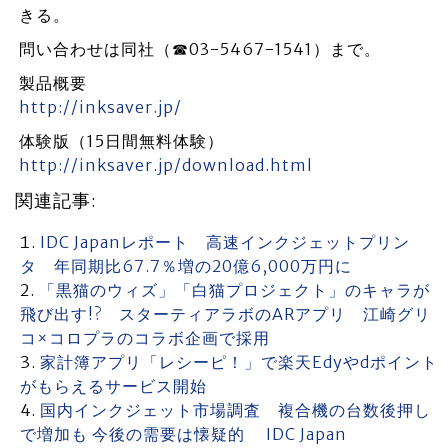
きる。
問い合わせは同社（☎03-5467-1541）まで。
製品概要
http://inksaver.jp/
体験版（15日間無料体験）
http://inksaver.jp/download.html
関連記事:
IDC Japanレポート 高速インクジェットプリン
タ 年同期比67.7％増の20億6,000万円に
「黒猫のウィズ」「白猫プロジェクト」のキャラが
飛び出す!? スターティアラボのARアプリ 江崎グリ
コ×コロプラのコラボ企画で採用
家計簿アプリ「レシーピ！」で楽天Edyやdポイント
がもらえるサービス開始
国内インクジェット市場調査 複合機の台数後押し
で増加も 今後の需要は懐疑的 IDC Japan