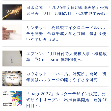
日印産連 「2026年度日印産連表彰」受賞
者発表 9月「印刷の月」記念式典で表彰
リンテック 樹脂製マイクロニードルパッ
チを開発 帝京平成大学と共同、鍼より使
いやすい多点刺...
エプソン、4月1日付で大規模人事・機構改
革 “One Team”体制強化へ
カウネット 「ハコ活。研究所」発足 初
年度はパッケージの開けやすさを研究
「page2027」ポスターデザイン決定、公
式サイトオープン、出展募集開始 通算40
回目・...