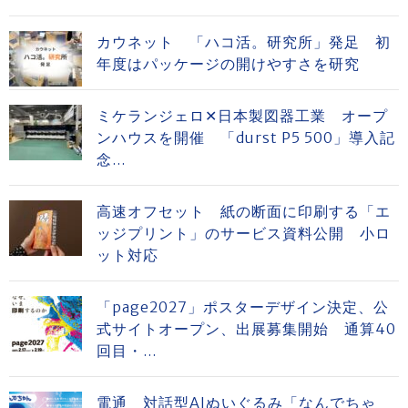
カウネット 「ハコ活。研究所」発足 初
年度はパッケージの開けやすさを研究
ミケランジェロ✕日本製図器工業 オープ
ンハウスを開催 「durst P5 500」導入記
念...
高速オフセット 紙の断面に印刷する「エ
ッジプリント」のサービス資料公開 小ロ
ット対応
「page2027」ポスターデザイン決定、公
式サイトオープン、出展募集開始 通算40
回目・...
電通 対話型AIぬいぐるみ「なんでちゃ