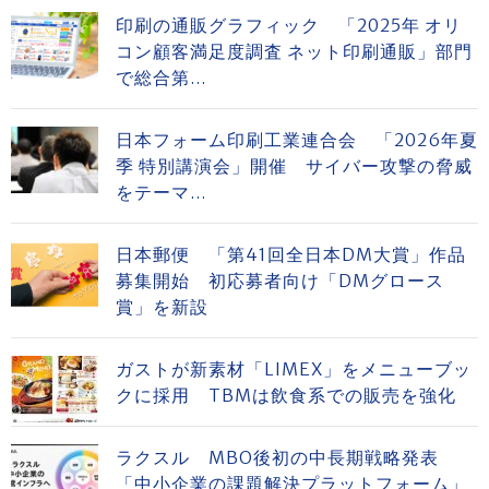
印刷の通販グラフィック 「2025年 オリ
コン顧客満足度調査 ネット印刷通販」部門
で総合第...
日本フォーム印刷工業連合会 「2026年夏
季 特別講演会」開催 サイバー攻撃の脅威
をテーマ...
日本郵便 「第41回全日本DM大賞」作品
募集開始 初応募者向け「DMグロース
賞」を新設
ガストが新素材「LIMEX」をメニューブッ
クに採用 TBMは飲食系での販売を強化
ラクスル MBO後初の中長期戦略発表
「中小企業の課題解決プラットフォーム」