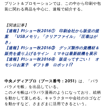
プリント＆プロモーションでは、この中から印刷や包
装に関わる商品を中心に、速報で紹介する。
【関連記事】
【速報】PIショー秋2016① 印刷会社から販促の提
案 「USBメモリ」「クリアファイル」「圧着はが
き」
【速報】PIショー秋2016③ グッズ製作の資機材＆
販売を盛り上げるサイン ミマキは最新鋭機を展示
【速報】PIショー秋2016④ 販促ってすごい！ オ
モシロお菓子 ギフト券 ロボット!?
中央メディアプロ（ブース番号：2051）
は、「パラ
パラメモ帳」を出品している。
このメモ帳はパラパラ漫画のようになっており、絵柄
を動かして楽しめる。キャラクターや会社のロゴなど
を動かすなど、さまざまに活用できるという。