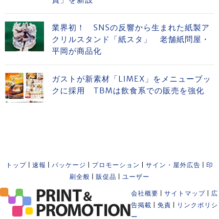
業界初！ SNSの反響から生まれた紙製ア
クリルスタンド「紙スタ」 老舗紙問屋・
平岡が商品化
ガストが新素材「LIMEX」をメニューブッ
クに採用 TBMは飲食系での販売を強化
トップ
|
速報
|
パッケージ
|
プロモーション
|
サイン・屋外広告
|
印
刷全般
|
販促品
|
ユーザー
会社概要
|
サイトマップ
|
広
告掲載
|
免責
|
リンクポリシ
ー