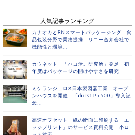
人気記事ランキング
カナオカとRNスマートパッケージング 食
品包装分野で業務提携 リコー合弁会社で
機能性と環境...
カウネット 「ハコ活。研究所」発足 初
年度はパッケージの開けやすさを研究
ミケランジェロ✕日本製図器工業 オープ
ンハウスを開催 「durst P5 500」導入記
念...
高速オフセット 紙の断面に印刷する「エ
ッジプリント」のサービス資料公開 小ロ
ット対応