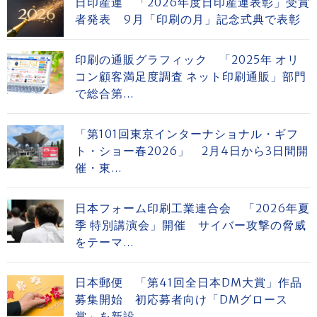
日印産連 「2026年度日印産連表彰」受賞
者発表 9月「印刷の月」記念式典で表彰
印刷の通販グラフィック 「2025年 オリ
コン顧客満足度調査 ネット印刷通販」部門
で総合第...
「第101回東京インターナショナル・ギフ
ト・ショー春2026」 2月4日から3日間開
催・東...
日本フォーム印刷工業連合会 「2026年夏
季 特別講演会」開催 サイバー攻撃の脅威
をテーマ...
日本郵便 「第41回全日本DM大賞」作品
募集開始 初応募者向け「DMグロース
賞」を新設