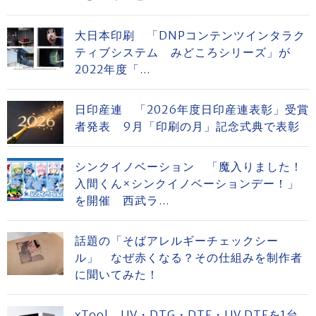
大日本印刷 「DNPコンテンツインタラク
ティブシステム みどころシリーズ」が
2022年度「...
日印産連 「2026年度日印産連表彰」受賞
者発表 9月「印刷の月」記念式典で表彰
シンクイノベーション 「魔入りました！
入間くん×シンクイノベーションデー！」
を開催 西武ラ...
話題の「そばアレルギーチェックシー
ル」 なぜ赤くなる？その仕組みを制作者
に聞いてみた！
xTool UV・DTG・DTF・UV DTFを1台