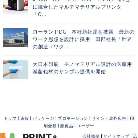
に統合したマルチマテリアルプリンタ
「O...
ローランドDG 本社新社屋を披露 最新の
ワーク思想を設計に採用 田部社長「世界
の創造（ワク...
大日本印刷 モノマテリアル設計の医療用
滅菌包材のサンプル提供を開始
トップ
|
速報
|
パッケージ
|
プロモーション
|
サイン・屋外広告
|
印
刷全般
|
販促品
|
ユーザー
会社概要
|
サイトマップ
|
広