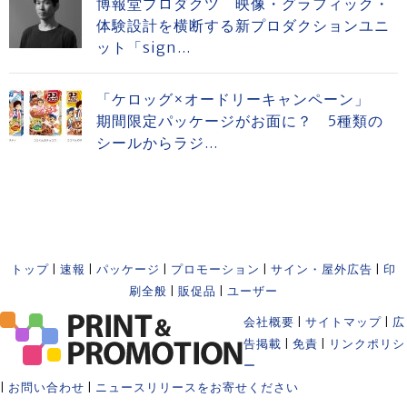
博報堂プロダクツ 映像・グラフィック・
体験設計を横断する新プロダクションユニ
ット「sign...
「ケロッグ×オードリーキャンペーン」
期間限定パッケージがお面に？ 5種類の
シールからラジ...
トップ
|
速報
|
パッケージ
|
プロモーション
|
サイン・屋外広告
|
印
刷全般
|
販促品
|
ユーザー
会社概要
|
サイトマップ
|
広
告掲載
|
免責
|
リンクポリシ
ー
|
お問い合わせ
|
ニュースリリースをお寄せください