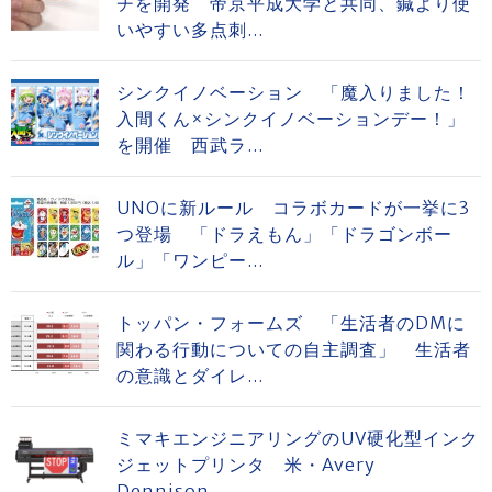
チを開発 帝京平成大学と共同、鍼より使
いやすい多点刺...
シンクイノベーション 「魔入りました！
入間くん×シンクイノベーションデー！」
を開催 西武ラ...
UNOに新ルール コラボカードが一挙に3
つ登場 「ドラえもん」「ドラゴンボー
ル」「ワンピー...
トッパン・フォームズ 「生活者のDMに
関わる行動についての自主調査」 生活者
の意識とダイレ...
ミマキエンジニアリングのUV硬化型インク
ジェットプリンタ 米・Avery
Dennison...