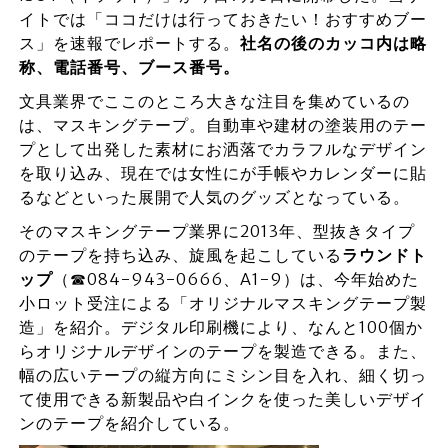
イトでは「ココだけは行っておきたい！おすすめブー
ス」を速報でレポートする。
社名の後のカッコ内は略
称、電話番号、ブース番号。
文具業界でここのところ大きな注目を集めているの
は、マスキングテープ。自動車や建材の塗装用のテー
プとして出発した素材にお洒落でカラフルなデザイン
を取り込み、現在では女性にが手帳やカレンダーに貼
るなどといった展開で人気のグッズとなっている。
そのマスキングテープ業界に2013年、型抜きタイプ
のテープを持ち込み、旋風を起こしている
ラウンドト
ップ
（☎084-943-0666、A1-9）は、今年始めた
小ロット受注による「オリジナルマスキングテープ製
造」を紹介。デジタル印刷機により、なんと100個か
らオリジナルデザインのテープを製造できる。また、
幅の広いテープの縦方向にミシン目を入れ、細く切っ
て使用できる新製品や白インクを使った美しいデザイ
ンのテープを紹介している。