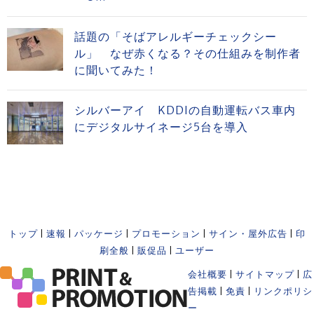
話題の「そばアレルギーチェックシー
ル」 なぜ赤くなる？その仕組みを制作者
に聞いてみた！
シルバーアイ KDDIの自動運転バス車内
にデジタルサイネージ5台を導入
トップ
|
速報
|
パッケージ
|
プロモーション
|
サイン・屋外広告
|
印
刷全般
|
販促品
|
ユーザー
会社概要
|
サイトマップ
|
広
告掲載
|
免責
|
リンクポリシ
ー