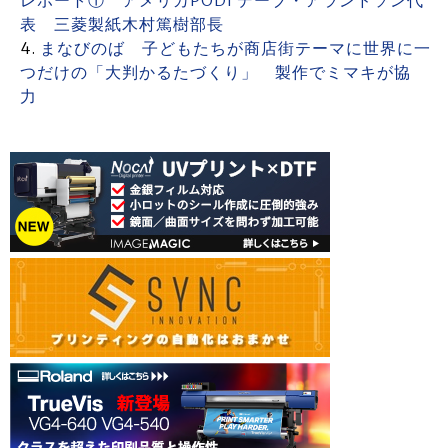
レポート① アメリカPODi デーブ・アランドソン代
表 三菱製紙木村篤樹部長
まなびのば 子どもたちが商店街テーマに世界に一
つだけの「大判かるたづくり」 製作でミマキが協
力