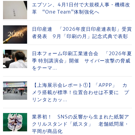
エプソン、4月1日付で大規模人事・機構改
革 “One Team”体制強化へ
日印産連 「2026年度日印産連表彰」受賞
者発表 9月「印刷の月」記念式典で表彰
日本フォーム印刷工業連合会 「2026年夏
季 特別講演会」開催 サイバー攻撃の脅威
をテーマ...
【上海展示会レポート①】「APPP」 カ
メラ搭載が標準！位置合わせは不要に プ
リンタとカッ...
業界初！ SNSの反響から生まれた紙製ア
クリルスタンド「紙スタ」 老舗紙問屋・
平岡が商品化