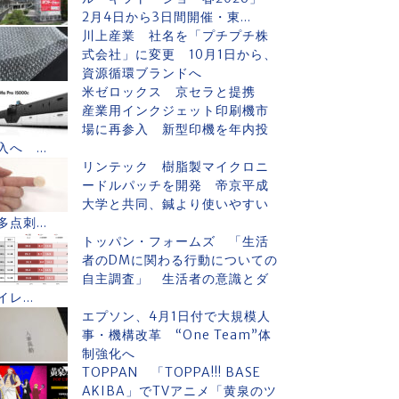
2月4日から3日間開催・東...
川上産業 社名を「プチプチ株
式会社」に変更 10月1日から、
資源循環ブランドへ
米ゼロックス 京セラと提携
産業用インクジェット印刷機市
場に再参入 新型印機を年内投
入へ ...
リンテック 樹脂製マイクロニ
ードルパッチを開発 帝京平成
大学と共同、鍼より使いやすい
多点刺...
トッパン・フォームズ 「生活
者のDMに関わる行動についての
自主調査」 生活者の意識とダ
イレ...
エプソン、4月1日付で大規模人
事・機構改革 “One Team”体
制強化へ
TOPPAN 「TOPPA!!! BASE
AKIBA」でTVアニメ「黄泉のツ