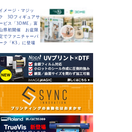
イメージ・マジッ
ク 3Dフィギュアサ
ービス「3DME」富
山県初開催 お盆限
定でファニチャーパ
ーク「K3」に登場