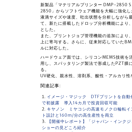
新製品「マテリアルプリンター DMP-2850
2850」からソフトウェア機能を大幅に強化し
液滴サイズや速度、吐出状態を分析しながら
て、新たに搭載したドロップ分析機能により
とした。
また、プリントジョブ管理機能の追加により
上に寄与する。さらに、従来対応していたBMP形
ルに対応した。
ハードウェア面では、シリコンMEMS技術を
用し、スパッタリング製法で形成したPZT膜
る。
UV硬化、親水性、溶剤系、酸性・アルカリ性
関連記事:
イメージ・マジック DTFプリントを自動
で初披露 導入14カ月で投資回収可能
キヤノン ミヤコシの高速モノクロ輪転イン
ト設計と160m/分の高生産性を両立
【開催中レポート】「ジャパン・インクジ
ショーの見どころ紹介