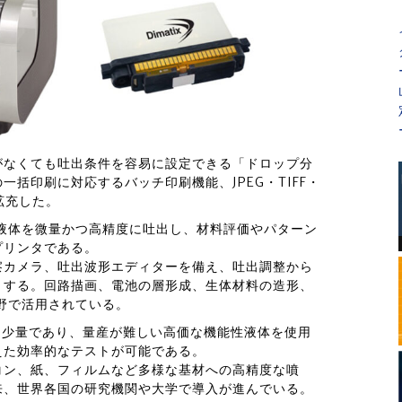
がなくても吐出条件を容易に設定できる「ドロップ分
括印刷に対応するバッチ印刷機能、JPEG・TIFF・
拡充した。
液体を微量かつ高精度に吐出し、材料評価やパターン
プリンタである。
察カメラ、吐出波形エディターを備え、吐出調整から
とする。回路描画、電池の層形成、生体材料の造形、
野で活用されている。
Lと少量であり、量産が難しい高価な機能性液体を使用
えた効率的なテストが可能である。
コン、紙、フィルムなど多様な基材への高精度な噴
来、世界各国の研究機関や大学で導入が進んでいる。