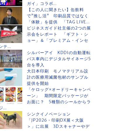
ガイ」コラボ...
【この人に聞きたい】缶飲料
で”推し活” 印刷品質ではなく
「体験」を提供 「TAG LIVE...
ビジネスガイド社主催の2つの展
示会をレポート 「ギフト・シ
ョー」＆「プレミアム・インセ
ンテ...
シルバーアイ KDDIの自動運転
バス車内にデジタルサイネージ5
台を導入
大日本印刷 モノマテリアル設
計の医療用滅菌包材のサンプル
提供を開始
「ケロッグ×オードリーキャンペ
ーン」 期間限定パッケージが
お面に？ 5種類のシールからラ
ジ...
シンクイノベーション
「JP2026・印刷DX展＜大阪
＞」に出展 3Dスキャナーやデ