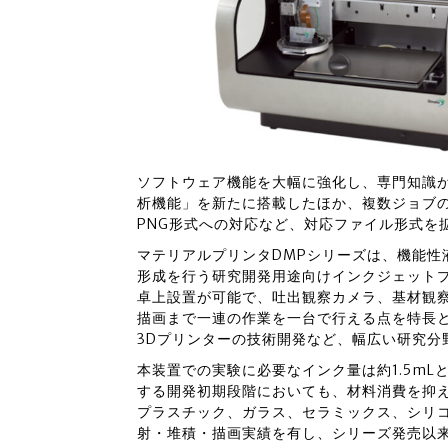
ソフトウェア機能を大幅に強化し、専門知識
析機能」を新たに搭載したほか、複数ジョブの一
PNG形式への対応など、対応ファイル形式を
マテリアルプリンタDMPシリーズは、機能性
形成を行う研究開発用途向けインクジェット
卓上設置が可能で、吐出観察カメラ、基材観
描画まで一連の作業を一台で行える点を特長
3Dプリンターの技術開発など、幅広い研究分
本装置での実験に必要なインク量は約1.5m
する開発初期段階においても、材料消費を抑
プラスチック、ガラス、セラミックス、シリ
射・堆積・描画実績を有し、シリーズ発売以