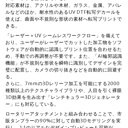
対応素材は、アクリルや木材、ガラス、金属、アパレ
ルなどのほか、耐水性のあるUV DTF転写デカールを
使えば、曲面や不規則な形状の素材へ転写プリントで
きる。
「レーザー＋UV シームレスワークフロー」を備えて
おり、ユーザーがレーザーでカットした加工物をソフ
トウェアが自動的に認識しプリント位置を合わせるた
め、手動での再調整が不要です。また、「AI輪郭認識
機能」が不規則な形状を瞬時に識別してデザインを完
璧に配置し、カメラの切り抜きなどを自動的に回避す
る。
さらに、7mmの3Dレリーフ加工を可能にする2000
種類以上のテクスチャライブラリや、人目を引く裸眼
3D効果を生み出す「レンチキュラー3Dジェネレータ
ー」にも対応している。
ロータリーアタッチメントと組み合わせることで、市
販タンブラーの90%に対して自動3Dモデリングを実
行し、1:1のリアルなデザインプレビューも可能だ。