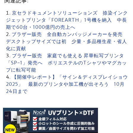
関連記事:
京セラドキュメントソリューションズ 捺染インク
ジェットプリンタ「FOREARTH」1号機を納入 中長
期で60台・1000億円の売上へ
ブラザー販売 全自動カンバッジメーカーを発売
デスクトップサイズでは初 少量・多品種生産・省人
化に貢献
ブラザー販売 家庭でも使える 昇華転写プリンタ
「SP-1」発売へ ポリエステルのTシャツやマグカッ
プに転写可能
【開催中レポート】「サイン＆ディスプレイショウ
2025」 最新のプリンタや加工機が出そろう 10月
24日まで