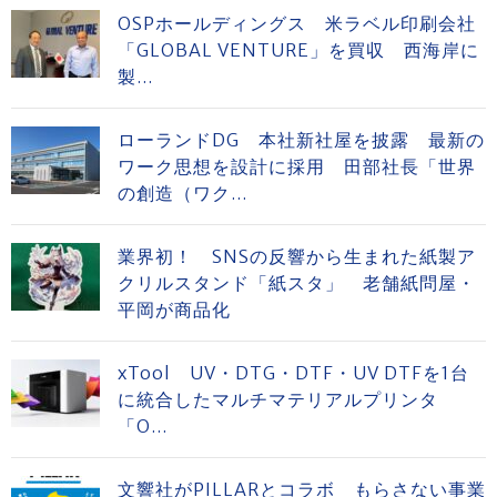
OSPホールディングス 米ラベル印刷会社
「GLOBAL VENTURE」を買収 西海岸に
製...
ローランドDG 本社新社屋を披露 最新の
ワーク思想を設計に採用 田部社長「世界
の創造（ワク...
業界初！ SNSの反響から生まれた紙製ア
クリルスタンド「紙スタ」 老舗紙問屋・
平岡が商品化
xTool UV・DTG・DTF・UV DTFを1台
に統合したマルチマテリアルプリンタ
「O...
文響社がPILLARとコラボ もらさない事業