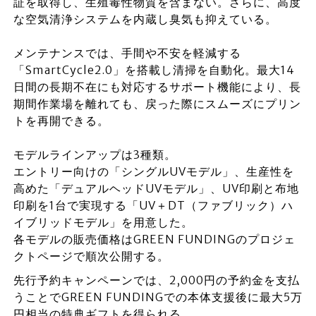
証を取得し、生殖毒性物質を含まない。さらに、高度
な空気清浄システムを内蔵し臭気も抑えている。
メンテナンスでは、手間や不安を軽減する
「SmartCycle2.0」を搭載し清掃を自動化。最大14
日間の長期不在にも対応するサポート機能により、長
期間作業場を離れても、戻った際にスムーズにプリン
トを再開できる。
モデルラインアップは3種類。
エントリー向けの「シングルUVモデル」、生産性を
高めた「デュアルヘッドUVモデル」、UV印刷と布地
印刷を1台で実現する「UV＋DT（ファブリック）ハ
イブリッドモデル」を用意した。
各モデルの販売価格はGREEN FUNDINGのプロジェ
クトページで順次公開する。
先行予約キャンペーンでは、2,000円の予約金を支払
うことでGREEN FUNDINGでの本体支援後に最大5万
円相当の特典ギフトを得られる。