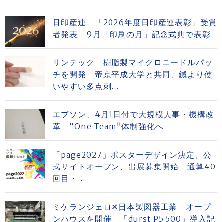
日印産連 「2026年度日印産連表彰」受賞
者発表 9月「印刷の月」記念式典で表彰
リンテック 樹脂製マイクロニードルパッ
チを開発 帝京平成大学と共同、鍼より使
いやすい多点刺...
エプソン、4月1日付で大規模人事・機構改
革 “One Team”体制強化へ
「page2027」ポスターデザイン決定、公
式サイトオープン、出展募集開始 通算40
回目・...
ミケランジェロ✕日本製図器工業 オープ
ンハウスを開催 「durst P5 500」導入記