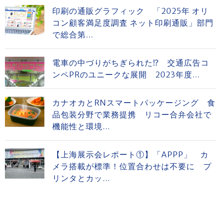
印刷の通販グラフィック 「2025年 オリ
コン顧客満足度調査 ネット印刷通販」部門
で総合第...
電車の中づりがちぎられた⁉ 交通広告コ
ンペPRのユニークな展開 2023年度...
カナオカとRNスマートパッケージング 食
品包装分野で業務提携 リコー合弁会社で
機能性と環境...
【上海展示会レポート①】「APPP」 カ
メラ搭載が標準！位置合わせは不要に プ
リンタとカッ...