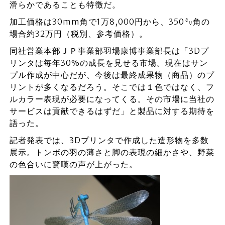
滑らかであることも特徴だ。
加工価格は30mm角で1万8,000円から、350㍉角の
場合約32万円（税別、参考価格）。
同社営業本部ＪＰ事業部羽場康博事業部長は「3Dプ
リンタは毎年30%の成長を見せる市場。現在はサン
プル作成が中心だが、今後は最終成果物（商品）のプ
リントが多くなるだろう。そこでは１色ではなく、フ
ルカラー表現が必要になってくる。その市場に当社の
サービスは貢献できるはずだ」と製品に対する期待を
語った。
記者発表では、3Dプリンタで作成した造形物を多数
展示。トンボの羽の薄さと脚の表現の細かさや、野菜
の色合いに驚嘆の声が上がった。