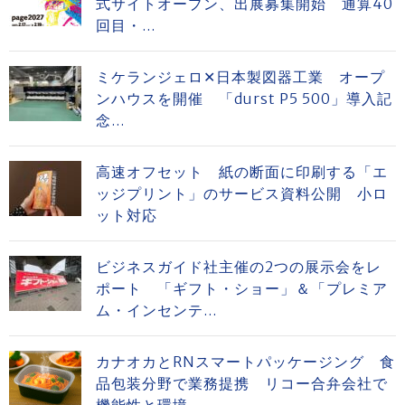
式サイトオープン、出展募集開始 通算40
回目・...
ミケランジェロ✕日本製図器工業 オープ
ンハウスを開催 「durst P5 500」導入記
念...
高速オフセット 紙の断面に印刷する「エ
ッジプリント」のサービス資料公開 小ロ
ット対応
ビジネスガイド社主催の2つの展示会をレ
ポート 「ギフト・ショー」＆「プレミア
ム・インセンテ...
カナオカとRNスマートパッケージング 食
品包装分野で業務提携 リコー合弁会社で