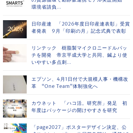
環境省請負...
日印産連 「2026年度日印産連表彰」受賞
者発表 9月「印刷の月」記念式典で表彰
リンテック 樹脂製マイクロニードルパッ
チを開発 帝京平成大学と共同、鍼より使
いやすい多点刺...
エプソン、4月1日付で大規模人事・機構改
革 “One Team”体制強化へ
カウネット 「ハコ活。研究所」発足 初
年度はパッケージの開けやすさを研究
「page2027」ポスターデザイン決定、公