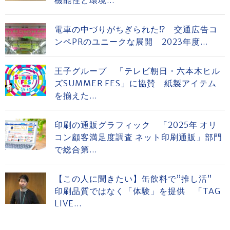
機能性と環境...
電車の中づりがちぎられた⁉ 交通広告コ
ンペPRのユニークな展開 2023年度...
王子グループ 「テレビ朝日・六本木ヒル
ズSUMMER FES」に協賛 紙製アイテム
を揃えた...
印刷の通販グラフィック 「2025年 オリ
コン顧客満足度調査 ネット印刷通販」部門
で総合第...
【この人に聞きたい】缶飲料で”推し活”
印刷品質ではなく「体験」を提供 「TAG
LIVE...