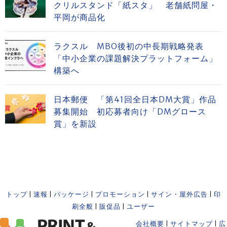
クリルスタンド「紙スタ」 老舗紙問屋・
平岡が商品化
ラクスル MBO後初の中長期戦略発表
「中小企業の課題解決プラットフォーム」
構築へ
日本郵便 「第41回全日本DM大賞」作品
募集開始 初応募者向け「DMグロース
賞」を新設
トップ
|
速報
|
パッケージ
|
プロモーション
|
サイン・屋外広告
|
印
刷全般
|
販促品
|
ユーザー
会社概要
|
サイトマップ
|
広