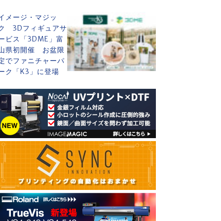
イメージ・マジッ
ク 3Dフィギュアサ
ービス「3DME」富
山県初開催 お盆限
定でファニチャーパ
ーク「K3」に登場