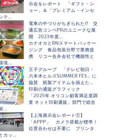
示会をレポート 「ギフト・シ
ョー」＆「プレミアム・インセ
ンテ...
電車の中づりがちぎられた⁉ 交
通広告コンペPRのユニークな展
開 2023年度...
カナオカとRNスマートパッケー
ジング 食品包装分野で業務提
携 リコー合弁会社で機能性と
環境...
王子グループ 「テレビ朝日・
六本木ヒルズSUMMER FES」に
協賛 紙製アイテムを揃えた...
印刷の通販グラフィック
「2025年 オリコン顧客満足度調
査 ネット印刷通販」部門で総合
第...
【上海展示会レポート①】
「APPP」 カメラ搭載が標準！
位置合わせは不要に プリンタ
とカッ...