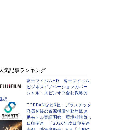
人気記事ランキング
富士フイルムHD 富士フイルム
ビジネスイノベーションのパー
シャル・スピンオフ含む戦略的
選択...
TOPPANなど9社 プラスチック
容器包装の資源循環で動静脈連
携モデル実証開始 環境省請負...
日印産連 「2026年度日印産連
表彰」受賞者発表 9月「印刷の