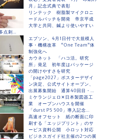
月」記念式典で表彰
リンテック 樹脂製マイクロニ
ードルパッチを開発 帝京平成
大学と共同、鍼より使いやすい
多点刺...
エプソン、4月1日付で大規模人
事・機構改革 “One Team”体
制強化へ
カウネット 「ハコ活。研究
所」発足 初年度はパッケージ
の開けやすさを研究
「page2027」ポスターデザイ
ン決定、公式サイトオープン、
出展募集開始 通算40回目・...
ミケランジェロ✕日本製図器工
業 オープンハウスを開催
「durst P5 500」導入記念...
高速オフセット 紙の断面に印
刷する「エッジプリント」のサ
ービス資料公開 小ロット対応
ビジネスガイド社主催の2つの展