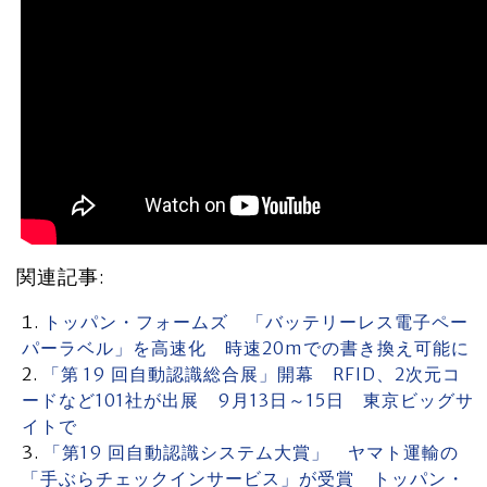
関連記事:
トッパン・フォームズ 「バッテリーレス電子ペー
パーラベル」を高速化 時速20mでの書き換え可能に
「第 19 回自動認識総合展」開幕 RFID、2次元コ
ードなど101社が出展 9月13日～15日 東京ビッグサ
イトで
「第19 回自動認識システム大賞」 ヤマト運輸の
「手ぶらチェックインサービス」が受賞 トッパン・