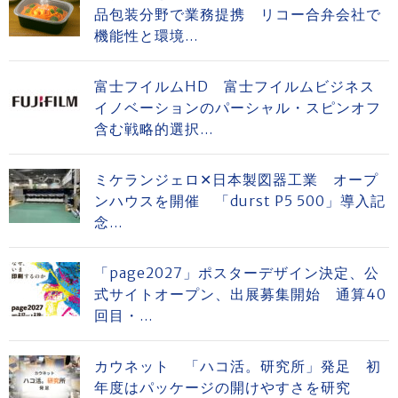
品包装分野で業務提携 リコー合弁会社で
機能性と環境...
富士フイルムHD 富士フイルムビジネス
イノベーションのパーシャル・スピンオフ
含む戦略的選択...
ミケランジェロ✕日本製図器工業 オープ
ンハウスを開催 「durst P5 500」導入記
念...
「page2027」ポスターデザイン決定、公
式サイトオープン、出展募集開始 通算40
回目・...
カウネット 「ハコ活。研究所」発足 初
年度はパッケージの開けやすさを研究