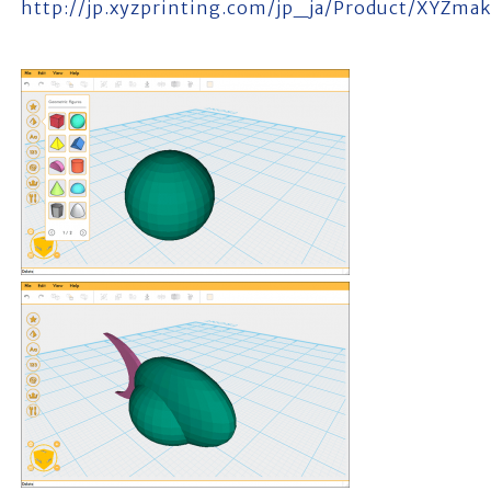
http://jp.xyzprinting.com/jp_ja/Product/XYZmak