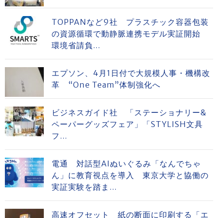
TOPPANなど9社 プラスチック容器包装
の資源循環で動静脈連携モデル実証開始
環境省請負...
エプソン、4月1日付で大規模人事・機構改
革 “One Team”体制強化へ
ビジネスガイド社 「ステーショナリー&
ペーパーグッズフェア」「STYLISH文具
フ...
電通 対話型AIぬいぐるみ「なんでちゃ
ん」に教育視点を導入 東京大学と協働の
実証実験を踏ま...
高速オフセット 紙の断面に印刷する「エ