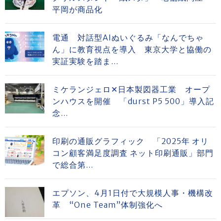
平岡が商品化
電通 対話型AIぬいぐるみ「なんでちゃ
ん」に教育視点を導入 東京大学と協働の
実証実験を踏ま...
ミケランジェロ✕日本製図器工業 オープ
ンハウスを開催 「durst P5 500」導入記
念...
印刷の通販グラフィック 「2025年 オリ
コン顧客満足度調査 ネット印刷通販」部門
で総合第...
エプソン、4月1日付で大規模人事・機構改
革 “One Team”体制強化へ