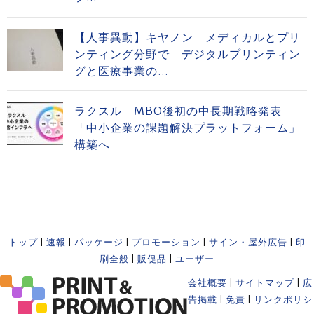
【人事異動】キヤノン メディカルとプリ
ンティング分野で デジタルプリンティン
グと医療事業の...
ラクスル MBO後初の中長期戦略発表
「中小企業の課題解決プラットフォーム」
構築へ
トップ
|
速報
|
パッケージ
|
プロモーション
|
サイン・屋外広告
|
印
刷全般
|
販促品
|
ユーザー
会社概要
|
サイトマップ
|
広
告掲載
|
免責
|
リンクポリシ