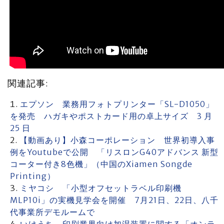
関連記事:
エプソン 業務用フォトプリンター「SL-D1050」
を発売 ハガキやポストカード用の卓上サイズ 3 月
25 日
【動画あり】小森コーポレーション 世界初導入事
例をYoutubeで公開 「リスロンG40アドバンス 新型
コーター付き8色機」（中国のXiamen Songde
Printing）
ミヤコシ 「小型オフセットラベル印刷機
MLP10i」の実機見学会を開催 7月21日、22日、八千
代事業所デモルームで