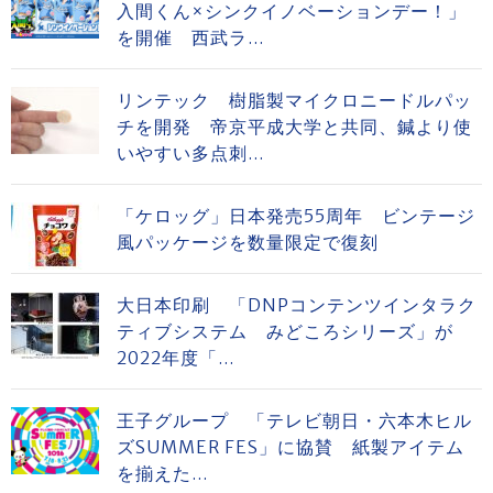
入間くん×シンクイノベーションデー！」
を開催 西武ラ...
リンテック 樹脂製マイクロニードルパッ
チを開発 帝京平成大学と共同、鍼より使
いやすい多点刺...
「ケロッグ」日本発売55周年 ビンテージ
風パッケージを数量限定で復刻
大日本印刷 「DNPコンテンツインタラク
ティブシステム みどころシリーズ」が
2022年度「...
王子グループ 「テレビ朝日・六本木ヒル
ズSUMMER FES」に協賛 紙製アイテム
を揃えた...