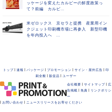
ッケージを変えたカルビーの鮮度政策っ
て？前編 カルビ...
米ゼロックス 京セラと提携 産業用イン
クジェット印刷機市場に再参入 新型印機
を年内投入へ ...
トップ
|
速報
|
パッケージ
|
プロモーション
|
サイン・屋外広告
|
印
刷全般
|
販促品
|
ユーザー
会社概要
|
サイトマップ
|
広
告掲載
|
免責
|
リンクポリシ
ー
|
お問い合わせ
|
ニュースリリースをお寄せください