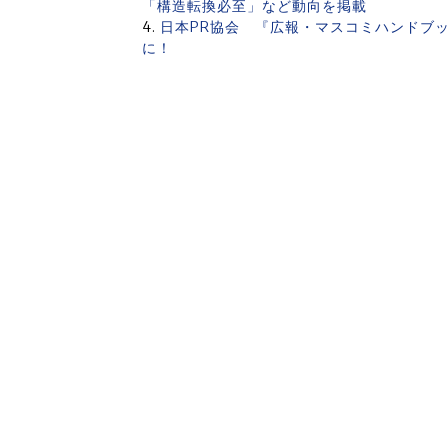
「構造転換必至」など動向を掲載
日本PR協会 『広報・マスコミハンドブッ
に！