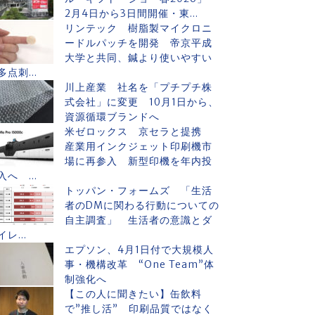
2月4日から3日間開催・東...
リンテック 樹脂製マイクロニ
ードルパッチを開発 帝京平成
大学と共同、鍼より使いやすい
多点刺...
川上産業 社名を「プチプチ株
式会社」に変更 10月1日から、
資源循環ブランドへ
米ゼロックス 京セラと提携
産業用インクジェット印刷機市
場に再参入 新型印機を年内投
入へ ...
トッパン・フォームズ 「生活
者のDMに関わる行動についての
自主調査」 生活者の意識とダ
イレ...
エプソン、4月1日付で大規模人
事・機構改革 “One Team”体
制強化へ
【この人に聞きたい】缶飲料
で”推し活” 印刷品質ではなく