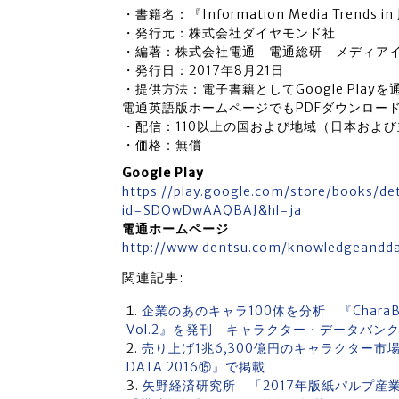
・書籍名：『Information Media Trends in 
・発行元：株式会社ダイヤモンド社
・編著：株式会社電通 電通総研 メディア
・発行日：2017年8月21日
・提供方法：電子書籍としてGoogle Play
電通英語版ホームページでもPDFダウンロー
・配信：110以上の国および地域（日本およ
・価格：無償
Google Play
https://play.google.com/store/books/d
id=SDQwDwAAQBAJ&hl=ja
電通ホームページ
http://www.dentsu.com/knowledgeanddat
関連記事:
企業のあのキャラ100体を分析 『CharaBi
Vol.2』を発刊 キャラクター・データバン
売り上げ1兆6,300億円のキャラクター市場
DATA 2016⑮』で掲載
矢野経済研究所 「2017年版紙パルプ