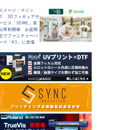
イメージ・マジッ
ク 3Dフィギュアサ
ービス「3DME」富
山県初開催 お盆限
定でファニチャーパ
ーク「K3」に登場