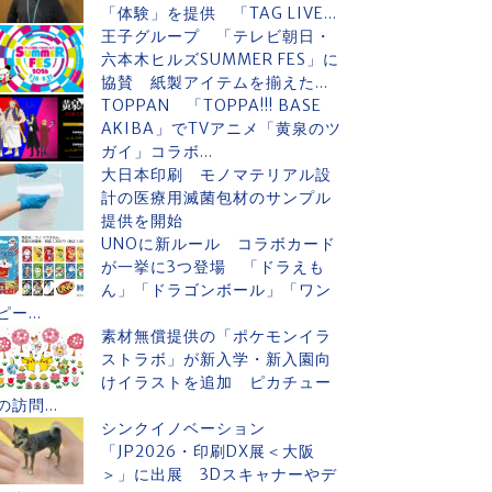
「体験」を提供 「TAG LIVE...
王子グループ 「テレビ朝日・
六本木ヒルズSUMMER FES」に
協賛 紙製アイテムを揃えた...
TOPPAN 「TOPPA!!! BASE
AKIBA」でTVアニメ「黄泉のツ
ガイ」コラボ...
大日本印刷 モノマテリアル設
計の医療用滅菌包材のサンプル
提供を開始
UNOに新ルール コラボカード
が一挙に3つ登場 「ドラえも
ん」「ドラゴンボール」「ワン
ピー...
素材無償提供の「ポケモンイラ
ストラボ」が新入学・新入園向
けイラストを追加 ピカチュー
の訪問...
シンクイノベーション
「JP2026・印刷DX展＜大阪
＞」に出展 3Dスキャナーやデ