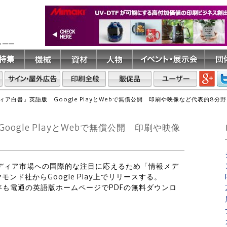
ト――
ア白書」英語版 Google PlayとWebで無償公開 印刷や映像など代表的8分
ogle PlayとWebで無償公開 印刷や映像
メディア市場への国際的な注目に応えるため「情報メデ
ド社からGoogle Play上でリリースする。
年も電通の英語版ホームページでPDFの無料ダウンロ