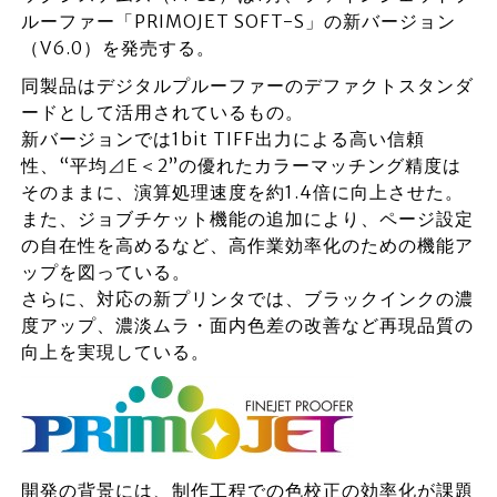
ルーファー「PRIMOJET SOFT-S」の新バージョン
（V6.0）を発売する。
同製品はデジタルプルーファーのデファクトスタンダ
ードとして活用されているもの。
新バージョンでは1bit TIFF出力による高い信頼
性、“平均⊿E＜2”の優れたカラーマッチング精度は
そのままに、演算処理速度を約1.4倍に向上させた。
また、ジョブチケット機能の追加により、ページ設定
の自在性を高めるなど、高作業効率化のための機能ア
ップを図っている。
さらに、対応の新プリンタでは、ブラックインクの濃
度アップ、濃淡ムラ・面内色差の改善など再現品質の
向上を実現している。
開発の背景には、制作工程での色校正の効率化が課題