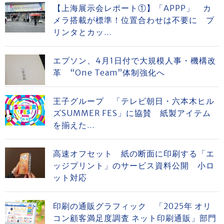
【上海展示会レポート①】「APPP」 カ
メラ搭載が標準！位置合わせは不要に プ
リンタとカッ...
エプソン、4月1日付で大規模人事・機構改
革 “One Team”体制強化へ
王子グループ 「テレビ朝日・六本木ヒル
ズSUMMER FES」に協賛 紙製アイテム
を揃えた...
高速オフセット 紙の断面に印刷する「エ
ッジプリント」のサービス資料公開 小ロ
ット対応
印刷の通販グラフィック 「2025年 オリ
コン顧客満足度調査 ネット印刷通販」部門