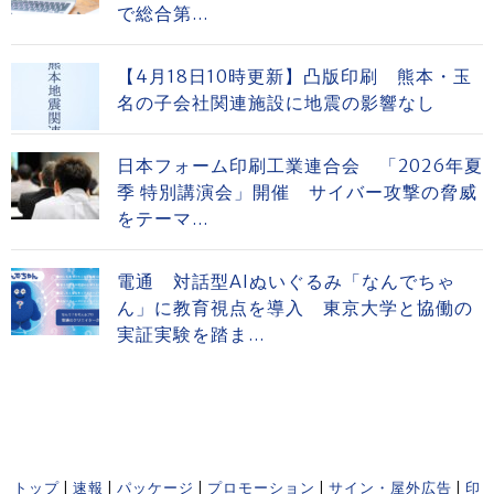
で総合第...
【4月18日10時更新】凸版印刷 熊本・玉
名の子会社関連施設に地震の影響なし
日本フォーム印刷工業連合会 「2026年夏
季 特別講演会」開催 サイバー攻撃の脅威
をテーマ...
電通 対話型AIぬいぐるみ「なんでちゃ
ん」に教育視点を導入 東京大学と協働の
実証実験を踏ま...
トップ
|
速報
|
パッケージ
|
プロモーション
|
サイン・屋外広告
|
印