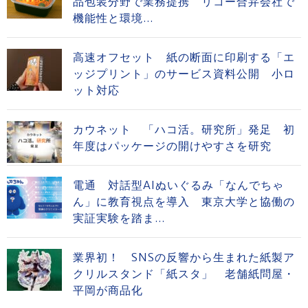
品包装分野で業務提携 リコー合弁会社で
機能性と環境...
高速オフセット 紙の断面に印刷する「エ
ッジプリント」のサービス資料公開 小ロ
ット対応
カウネット 「ハコ活。研究所」発足 初
年度はパッケージの開けやすさを研究
電通 対話型AIぬいぐるみ「なんでちゃ
ん」に教育視点を導入 東京大学と協働の
実証実験を踏ま...
業界初！ SNSの反響から生まれた紙製ア
クリルスタンド「紙スタ」 老舗紙問屋・
平岡が商品化