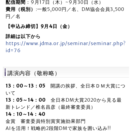
配信期間
：9月17日（木）~9月30日（水）
費用（税別）
:一般5,000円／名、DM協会会員3,500
円／名
【申込み締切】9月4日（金）
詳細は以下から
https://www.jdma.or.jp/seminar/seminar.php?
id=76
講演内容（敬称略）
13：00～13：05
開講の挨拶、全日本ＤＭ大賞につ
いて
13：05～14：00
全日本DM大賞2020から見る最
新トレンド／椎名昌彦（最終審査委員）
14：10～14：40
金賞 審査委員特別賞実施効果部門
AIを活用！戦略的2段階DMで家族を囲い込み!!