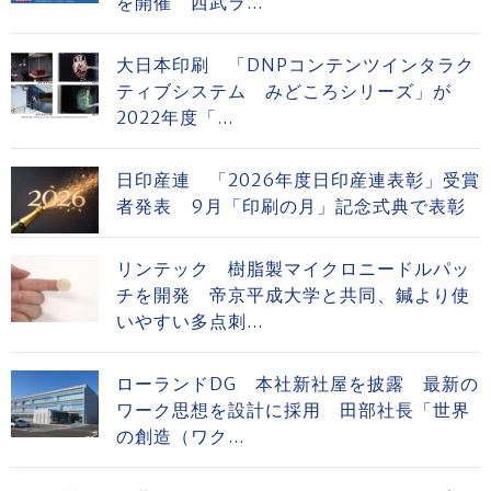
を開催 西武ラ...
大日本印刷 「DNPコンテンツインタラク
ティブシステム みどころシリーズ」が
2022年度「...
日印産連 「2026年度日印産連表彰」受賞
者発表 9月「印刷の月」記念式典で表彰
リンテック 樹脂製マイクロニードルパッ
チを開発 帝京平成大学と共同、鍼より使
いやすい多点刺...
ローランドDG 本社新社屋を披露 最新の
ワーク思想を設計に採用 田部社長「世界
の創造（ワク...