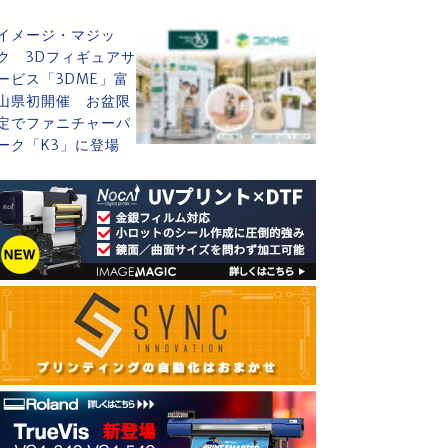
イメージ・マジッ
ク 3Dフィギュアサ
ービス「3DME」富
山県初開催 お盆限
定でファニチャーパ
ーク「K3」に登場