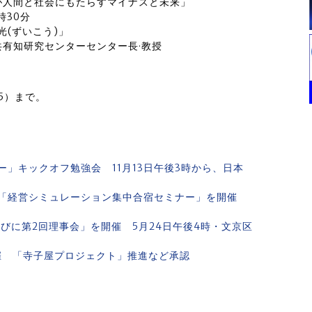
が人間と社会にもたらすマイナスと未来」
時30分
光(ずいこう)」
有知研究センターセンター長·教授
15）まで。
」キックオフ勉強会 11月13日午後3時から、日本
会「経営シミュレーション集中合宿セミナー」を開催
びに第2回理事会」を開催 5月24日午後4時・文京区
催 「寺子屋プロジェクト」推進など承認