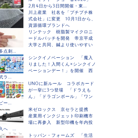
2月4日から3日間開催・東...
川上産業 社名を「プチプチ株
式会社」に変更 10月1日から、
資源循環ブランドへ
リンテック 樹脂製マイクロニ
ードルパッチを開発 帝京平成
大学と共同、鍼より使いやすい
多点刺...
シンクイノベーション 「魔入
りました！入間くん×シンクイノ
ベーションデー！」を開催 西
武ラ...
UNOに新ルール コラボカード
が一挙に3つ登場 「ドラえも
ん」「ドラゴンボール」「ワン
ピー...
米ゼロックス 京セラと提携
産業用インクジェット印刷機市
場に再参入 新型印機を年内投
入へ ...
トッパン・フォームズ 「生活