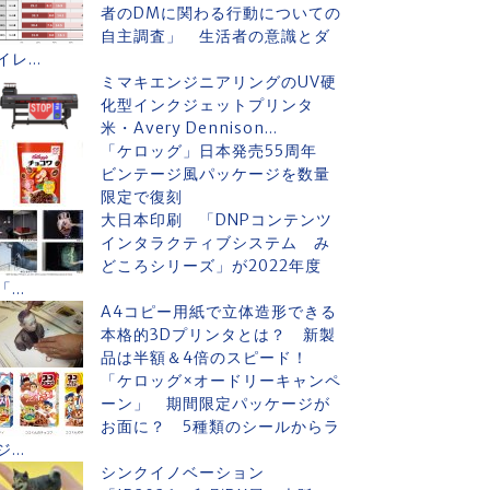
者のDMに関わる行動についての
自主調査」 生活者の意識とダ
イレ...
ミマキエンジニアリングのUV硬
化型インクジェットプリンタ
米・Avery Dennison...
「ケロッグ」日本発売55周年
ビンテージ風パッケージを数量
限定で復刻
大日本印刷 「DNPコンテンツ
インタラクティブシステム み
どころシリーズ」が2022年度
「...
A4コピー用紙で立体造形できる
本格的3Dプリンタとは？ 新製
品は半額＆4倍のスピード！
「ケロッグ×オードリーキャンペ
ーン」 期間限定パッケージが
お面に？ 5種類のシールからラ
ジ...
シンクイノベーション