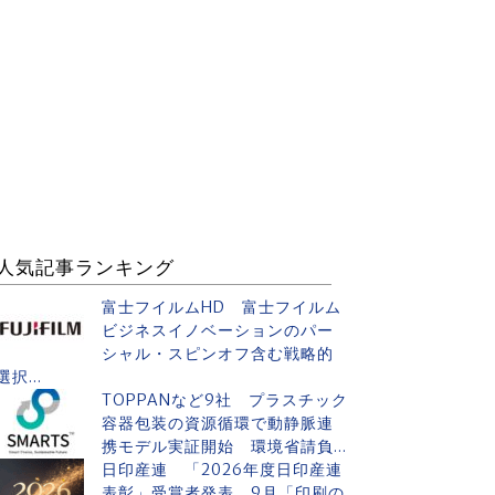
人気記事ランキング
富士フイルムHD 富士フイルム
ビジネスイノベーションのパー
シャル・スピンオフ含む戦略的
選択...
TOPPANなど9社 プラスチック
容器包装の資源循環で動静脈連
携モデル実証開始 環境省請負...
日印産連 「2026年度日印産連
表彰」受賞者発表 9月「印刷の