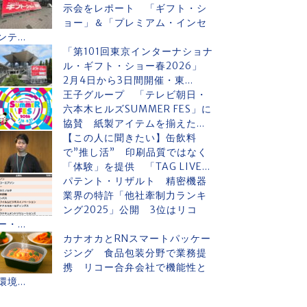
示会をレポート 「ギフト・シ
ョー」＆「プレミアム・インセ
ンテ...
「第101回東京インターナショナ
ル・ギフト・ショー春2026」
2月4日から3日間開催・東...
王子グループ 「テレビ朝日・
六本木ヒルズSUMMER FES」に
協賛 紙製アイテムを揃えた...
【この人に聞きたい】缶飲料
で”推し活” 印刷品質ではなく
「体験」を提供 「TAG LIVE...
パテント・リザルト 精密機器
業界の特許「他社牽制力ランキ
ング2025」公開 3位はリコ
ー・...
カナオカとRNスマートパッケー
ジング 食品包装分野で業務提
携 リコー合弁会社で機能性と
環境...