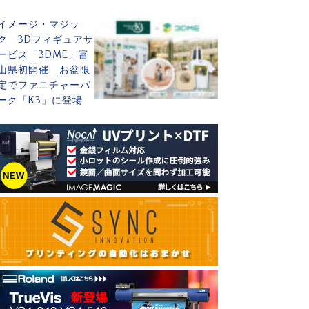
イメージ・マジッ
ク 3Dフィギュアサ
ービス「3DME」富
山県初開催 お盆限
定でファニチャーパ
ーク「K3」に登場