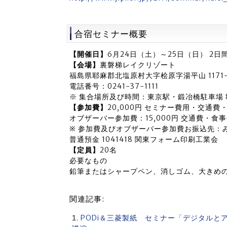
合宿セミナー概要
【開催日】
6月24日（土）～25日（日） 2日
【会場】
裏磐梯レイクリゾート
福島県耶麻郡北塩原村大字桧原字湯平山 1171-
電話番号：0241-37-1111
※ 集合場所及び時間：東京駅・鍛冶橋駐車場 
【参加費】
20,000円 セミナー費用・交通
オブザーバー参加費：15,000円 交通費・
※ 参加費及びオブザーバー参加費お振込先：
普通預金 1041418 関東フォーム印刷工業会
【定員】
20名
必要なもの
鉛筆またはシャープペン、消しゴム、大きめの
関連記事:
PODi＆三菱製紙 セミナー「デジタルと