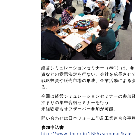
経営シミュレーションセミナー（MG）は、
資などの意思決定を行ない、会社を成長させ
戦略投資や販売市場の形成、企業活動による
る。
今回は経営シミュレーションセミナーの参加
泊まりの集中合宿セミナーを行う。
未経験者もオブザーバー参加が可能。
問い合わせは日本フォーム印刷工業連合会事務局（
参加申込書
http://www.jfpi.or.jp/JBFA/seminar/kaiei