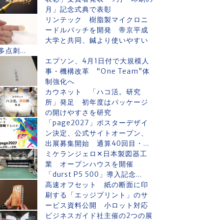
月」記念式典で表彰
リンテック 樹脂製マイクロニ
ードルパッチを開発 帝京平成
大学と共同、鍼より使いやすい
多点刺...
エプソン、4月1日付で大規模人
事・機構改革 “One Team”体
制強化へ
カウネット 「ハコ活。研究
所」発足 初年度はパッケージ
の開けやすさを研究
「page2027」ポスターデザイ
ン決定、公式サイトオープン、
出展募集開始 通算40回目・...
ミケランジェロ✕日本製図器工
業 オープンハウスを開催
「durst P5 500」導入記念...
高速オフセット 紙の断面に印
刷する「エッジプリント」のサ
ービス資料公開 小ロット対応
ビジネスガイド社主催の2つの展