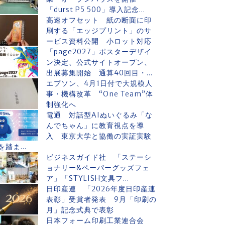
「durst P5 500」導入記念...
高速オフセット 紙の断面に印
刷する「エッジプリント」のサ
ービス資料公開 小ロット対応
「page2027」ポスターデザイ
ン決定、公式サイトオープン、
出展募集開始 通算40回目・...
エプソン、4月1日付で大規模人
事・機構改革 “One Team”体
制強化へ
電通 対話型AIぬいぐるみ「な
んでちゃん」に教育視点を導
入 東京大学と協働の実証実験
を踏ま...
ビジネスガイド社 「ステーシ
ョナリー&ペーパーグッズフェ
ア」「STYLISH文具フ...
日印産連 「2026年度日印産連
表彰」受賞者発表 9月「印刷の
月」記念式典で表彰
日本フォーム印刷工業連合会