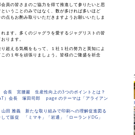
部会員の皆さまのご協力を得て推進して参りたいと思
すということのみではなく、数が多ければ多いほど
その点もお酌み取りいただきますようお願いいたしま
されます。多くのジャグラを愛するジャグリストの皆
ております。
乗り超える気概をもって、１社１社の努力と英知によ
てこの１年を頑張りましょう。皆様のご隆盛を祈念
 会長 宮腰巖 生産性向上の3つのポイントとは？
AT）会長 塚田司郎 page のテーマは「アライアン
 山田 雅義 新たな取り組みで印刷への理解促進図る
工そして販促 「ミマキ」「岩通」「ローランドDG」