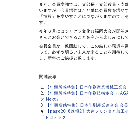
また、会員増強では、支部長・支部役員・支
いますが、会員増強はただ単に会員数を増や
「情報」を増やすことにつながりますので、
す。
今年６月にはジャグラ文化典福岡大会が開催
さんとお会いできることを今から楽しみにし
会員全員が一致団結して、この厳しい環境を
って、必ずや明るい未来が来ることを期待し
し、新年のご挨拶と致します。
関連記事:
【年頭所感特集】日本印刷産業機械工業会
【年頭所感特集】日本印刷技術協会（JAG
ス Next」
【年頭所感特集】日本印刷産業連合会 会長
【page2018速報2】大判プリンタと加
「トロテック」