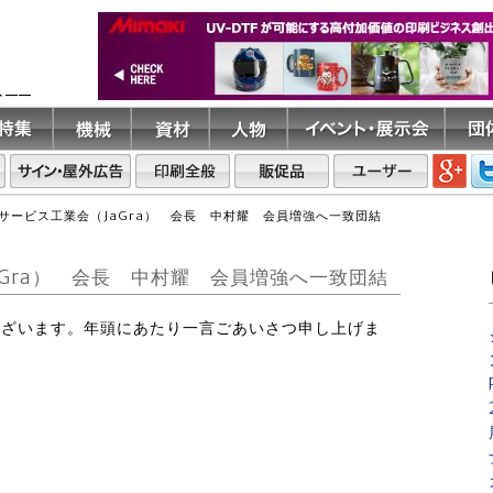
ト――
サービス工業会（JaGra） 会長 中村耀 会員増強へ一致団結
Gra） 会長 中村耀 会員増強へ一致団結
うございます。年頭にあたり一言ごあいさつ申し上げま