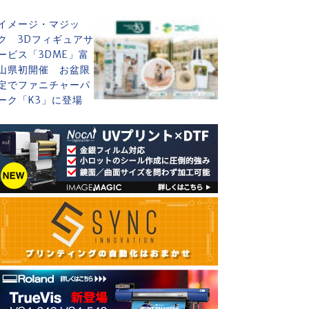
イメージ・マジッ
ク 3Dフィギュアサ
ービス「3DME」富
山県初開催 お盆限
定でファニチャーパ
ーク「K3」に登場