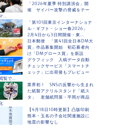
「2026年夏季 特別講演会」開
催 サイバー攻撃の脅威をテー
マ...
「第101回東京インターナショナ
ル・ギフト・ショー春2026」
2月4日から3日間開催・東...
日本郵便 「第41回全日本DM大
賞」作品募集開始 初応募者向
け「DMグロース賞」を新設
グラフィック 入稿データ自動
チェックサービス「スマートチ
ェック」に出荷後もプレビュー
閲覧で...
業界初！ SNSの反響から生まれ
た紙製アクリルスタンド「紙ス
タ」 老舗紙問屋・平岡が商品
化
【4月18日10時更新】凸版印刷
熊本・玉名の子会社関連施設に
地震の影響なし